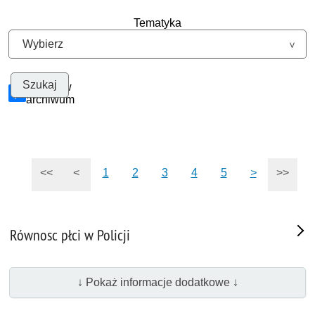
Tematyka
Szukaj w
archiwum
<<
<
1
2
3
4
5
>
>>
Równosc płci w Policji
↓ Pokaż informacje dodatkowe ↓