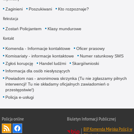
Zaginieni
Poszukiwani
Kto rozpoznaje?
Rekrutacja
Zostań Policjantem
Klasy mundurowe
Kontakt
Komenda - Informacje kontaktowe
Oficer prasowy
Komisariaty - informacje kontaktowe
Numer ratunkowy SMS
Zgłoś korupcję
Handel ludźmi
Skargi/wnioski
Informacja dla osób niesłyszących
Powiadom nas - anonimowa skrzynka (Tu nie zgłaszamy pilnych
interwencji! Tu nie składamy oficjalnych zawiadomień o
przestępstwie!)
Policja e-usługi
Policja online
Biuletyn Informacji Publicznej
BIP Komenda Miejska Policji w