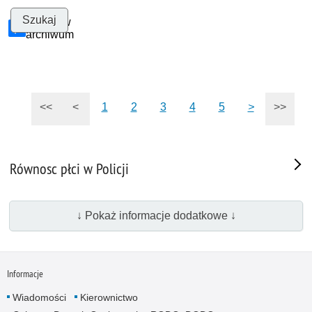
Szukaj w
archiwum
<<
<
1
2
3
4
5
>
>>
Równosc płci w Policji
↓ Pokaż informacje dodatkowe ↓
Informacje
Wiadomości
Kierownictwo