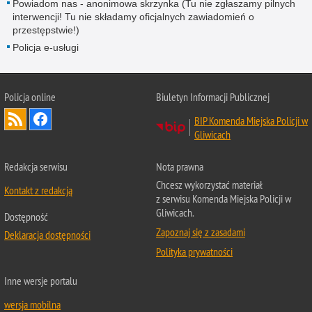
Powiadom nas - anonimowa skrzynka (Tu nie zgłaszamy pilnych
interwencji! Tu nie składamy oficjalnych zawiadomień o
przestępstwie!)
Policja e-usługi
Policja online
Biuletyn Informacji Publicznej
BIP Komenda Miejska Policji w
Gliwicach
Redakcja serwisu
Nota prawna
Chcesz wykorzystać materiał
Kontakt z redakcją
z serwisu Komenda Miejska Policji w
Gliwicach.
Dostępność
Zapoznaj się z zasadami
Deklaracja dostępności
Polityka prywatności
Inne wersje portalu
wersja mobilna