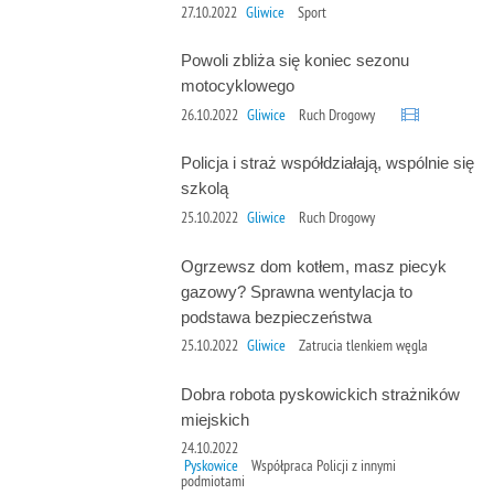
27.10.2022
Gliwice
Sport
Powoli zbliża się koniec sezonu
motocyklowego
26.10.2022
Gliwice
Ruch Drogowy
Policja i straż współdziałają, wspólnie się
szkolą
25.10.2022
Gliwice
Ruch Drogowy
Ogrzewsz dom kotłem, masz piecyk
gazowy? Sprawna wentylacja to
podstawa bezpieczeństwa
25.10.2022
Gliwice
Zatrucia tlenkiem węgla
Dobra robota pyskowickich strażników
miejskich
24.10.2022
Pyskowice
Współpraca Policji z innymi
podmiotami