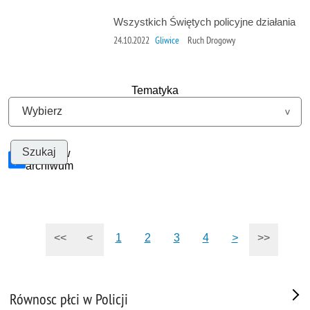
Wszystkich Świętych policyjne działania
24.10.2022
Gliwice
Ruch Drogowy
Tematyka
Szukaj w
archiwum
<<
<
1
2
3
4
>
>>
Równosc płci w Policji