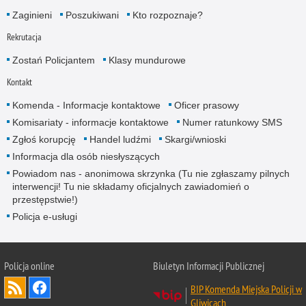
Zaginieni
Poszukiwani
Kto rozpoznaje?
Rekrutacja
Zostań Policjantem
Klasy mundurowe
Kontakt
Komenda - Informacje kontaktowe
Oficer prasowy
Komisariaty - informacje kontaktowe
Numer ratunkowy SMS
Zgłoś korupcję
Handel ludźmi
Skargi/wnioski
Informacja dla osób niesłyszących
Powiadom nas - anonimowa skrzynka (Tu nie zgłaszamy pilnych
interwencji! Tu nie składamy oficjalnych zawiadomień o
przestępstwie!)
Policja e-usługi
Policja online
Biuletyn Informacji Publicznej
BIP Komenda Miejska Policji w
Gliwicach