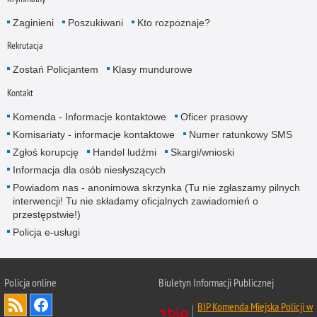
Zaginieni
Poszukiwani
Kto rozpoznaje?
Rekrutacja
Zostań Policjantem
Klasy mundurowe
Kontakt
Komenda - Informacje kontaktowe
Oficer prasowy
Komisariaty - informacje kontaktowe
Numer ratunkowy SMS
Zgłoś korupcję
Handel ludźmi
Skargi/wnioski
Informacja dla osób niesłyszących
Powiadom nas - anonimowa skrzynka (Tu nie zgłaszamy pilnych
interwencji! Tu nie składamy oficjalnych zawiadomień o
przestępstwie!)
Policja e-usługi
Policja online
Biuletyn Informacji Publicznej
BIP Komenda Miejska Policji w