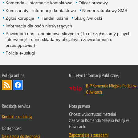
Komenda - Informacje kontaktowe
Oficer prasowy
Komisariaty - informacje kontaktowe
Numer ratunkowy SMS
Zgłoś korupcję
Handel ludźmi
Skargi/wnioski
Informacja dla osób niesłyszących
Powiadom nas - anonimowa skrzynka (Tu nie zgłaszamy pilnych
interwencji! Tu nie składamy oficjalnych zawiadomień o
przestępstwie!)
Policja e-usługi
Policja online
Biuletyn Informacji Publicznej
BIP Komenda Miejska Policji w
Gliwicach
Redakcja serwisu
Nota prawna
Chcesz wykorzystać materiał
Kontakt z redakcją
z serwisu Komenda Miejska Policji w
Gliwicach.
Dostępność
Zapoznaj się z zasadami
Deklaracja dostępności