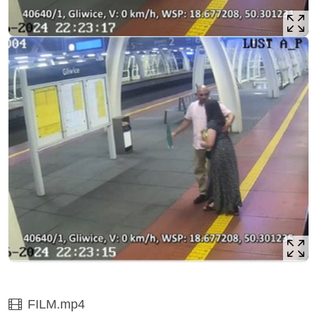
Film
FILM.mp4