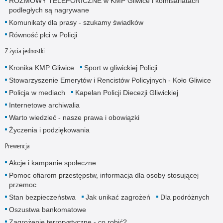
ROZMOWY TELEFONICZNE w KMP Gliwice i komisariatach
podległych są nagrywane
Komunikaty dla prasy - szukamy świadków
Równość płci w Policji
Z życia jednostki
Kronika KMP Gliwice
Sport w gliwickiej Policji
Stowarzyszenie Emerytów i Rencistów Policyjnych - Koło Gliwice
Policja w mediach
Kapelan Policji Diecezji Gliwickiej
Internetowe archiwalia
Warto wiedzieć - nasze prawa i obowiązki
Życzenia i podziękowania
Prewencja
Akcje i kampanie społeczne
Pomoc ofiarom przestępstw, informacja dla osoby stosującej
przemoc
Stan bezpieczeństwa
Jak unikać zagrożeń
Dla podróżnych
Oszustwa bankomatowe
Zagrożenie terrorystyczne - co robić?