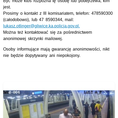
Być może ktoś rozpozna tę osobę lub podejrzewa, kim
jest.
Prosimy o kontakt z III komisariatem, telefon: 478590300
(całodobowo), lub 47 8590344, mail:
lukasz.otlinger@gliwice.ka.policja.gov.pl.
Można też kontaktować się za pośrednictwem
anonimowej skrzynki mailowej.
Osoby informujące mają gwarancję anonimowości, nikt
nie będzie dopytywany ani niepokojony.