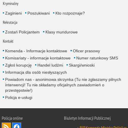
Kryminalny
Zaginieni
Poszukiwani
Kto rozpoznaje?
Rekrutacja
Zostań Policjantem
Klasy mundurowe
Kontakt
Komenda - Informacje kontaktowe
Oficer prasowy
Komisariaty - informacje kontaktowe
Numer ratunkowy SMS
Zgłoś korupcję
Handel ludźmi
Skargi/wnioski
Informacja dla osób niesłyszących
Powiadom nas - anonimowa skrzynka (Tu nie zgłaszamy pilnych
interwencji! Tu nie składamy oficjalnych zawiadomień o
przestępstwie!)
Policja e-usługi
Policja online
Biuletyn Informacji Publicznej
BIP Komenda Miejska Policji w