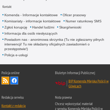
Kontakt
Komenda - Informacje kontaktowe
Oficer prasowy
Komisariaty - informacje kontaktowe
Numer ratunkowy SMS
Zgłoś korupcję
Handel ludźmi
Skargi/wnioski
Informacja dla osób niesłyszących
Powiadom nas - anonimowa skrzynka (Tu nie zgłaszamy pilnych
interwencji! Tu nie składamy oficjalnych zawiadomień o
przestępstwie!)
Policja e-usługi
Policja online
Biuletyn Informacji Publicznej
BIP Komenda Miejska Policji w
Gliwicach
Redakcja serwisu
Nota prawna
Chcesz wykorzystać materiał
Kontakt z redakcją
z serwisu Komenda Miejska Policji w