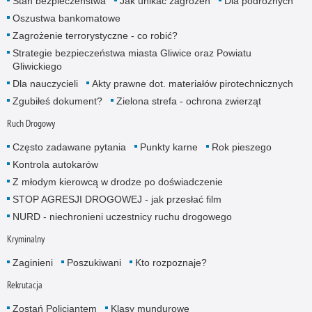
Stan bezpieczeństwa
Jak unikać zagrożeń
Dla podróżnych
Oszustwa bankomatowe
Zagrożenie terrorystyczne - co robić?
Strategie bezpieczeństwa miasta Gliwice oraz Powiatu
Gliwickiego
Dla nauczycieli
Akty prawne dot. materiałów pirotechnicznych
Zgubiłeś dokument?
Zielona strefa - ochrona zwierząt
Ruch Drogowy
Często zadawane pytania
Punkty karne
Rok pieszego
Kontrola autokarów
Z młodym kierowcą w drodze po doświadczenie
STOP AGRESJI DROGOWEJ - jak przesłać film
NURD - niechronieni uczestnicy ruchu drogowego
Kryminalny
Zaginieni
Poszukiwani
Kto rozpoznaje?
Rekrutacja
Zostań Policjantem
Klasy mundurowe