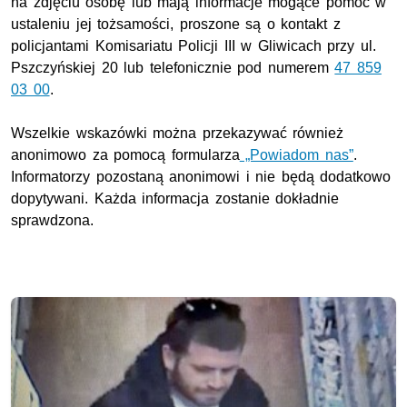
na zdjęciu osobę lub mają informacje mogące pomóc w
ustaleniu jej tożsamości, proszone są o kontakt z
policjantami Komisariatu Policji III w Gliwicach przy
ul
.
Pszczyńskiej 20 lub telefonicznie pod numerem
47 859
03 00
.
Wszelkie wskazówki można przekazywać również
anonimowo za pomocą formularza
„Powiadom nas”
.
Informatorzy pozostaną anonimowi i nie będą dodatkowo
dopytywani. Każda informacja zostanie dokładnie
sprawdzona.