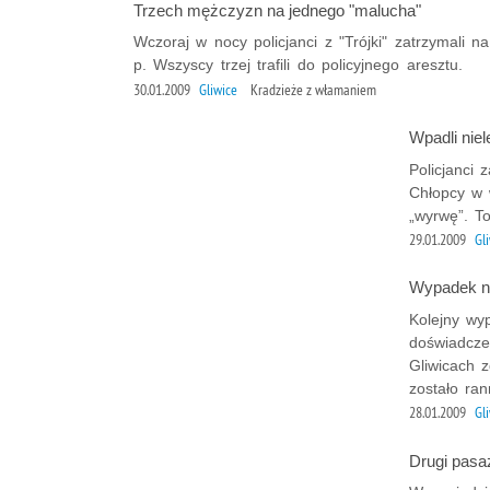
Trzech mężczyzn na jednego "malucha"
Wczoraj w nocy policjanci z "Trójki" zatrzymali
p. Wszyscy trzej trafili do policyjnego aresztu.
30.01.2009
Gliwice
Kradzieże z włamaniem
Wpadli niele
Policjanci 
Chłopcy w w
„wyrwę”. To
29.01.2009
Gl
Wypadek na
Kolejny wy
doświadczen
Gliwicach 
zostało ran
28.01.2009
Gl
Drugi pasaż