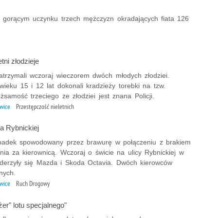
 na gorącym uczynku trzech mężczyzn okradających fiata 126
tni złodzieje
zatrzymali wczoraj wieczorem dwóch młodych złodziei.
ieku 15 i 12 lat dokonali kradzieży torebki na tzw.
żsamość trzeciego ze złodziei jest znana Policji.
iwice
Przestępczość nieletnich
 Rybnickiej
padek spowodowany przez brawurę w połączeniu z brakiem
ia za kierownicą. Wczoraj o świcie na ulicy Rybnickiej w
zderzyły się Mazda i Skoda Octavia. Dwóch kierowców
nych.
iwice
Ruch Drogowy
er" lotu specjalnego"