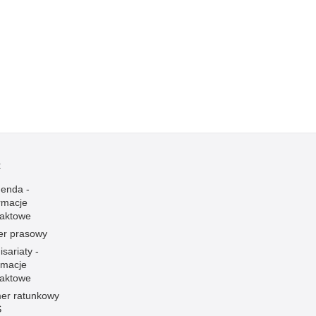
t
enda -
rmacje
taktowe
er prasowy
sariaty -
rmacje
taktowe
er ratunkowy
S