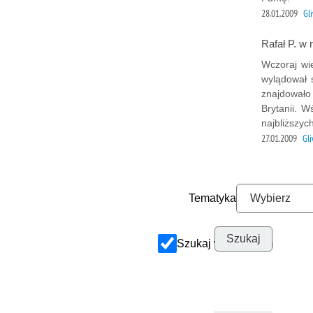
28.01.2009
Gl
Rafał P. w r
Wczoraj wi
wylądował 
znajdowało 
Brytanii. W
najbliższy
27.01.2009
Gl
Tematyka
Szukaj w archiwum