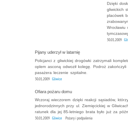
Dzięki dosk
gliwickich
placówek b
zrabowanym
Wrocławiu 
tymczasowy
30.01.2009
Gl
Pijany uderzył w latarnię
Policjanci z gliwickiej drogówki zatrzymali kompl
oplem asconą odwoził kolegę. Podroż zakończyli n
pasażera leczenie szpitalne.
30.01.2009
Gliwice
Ofiara pożaru domu
Wczoraj wieczorem dzięki reakcji sąsiadów, któ
jednorodzinnych przy ul. Ziemięcickiej w Gliwicach
ratunek dla jej 85-letniego brata było już za późn
30.01.2009
Gliwice
Pożary i podpalenia