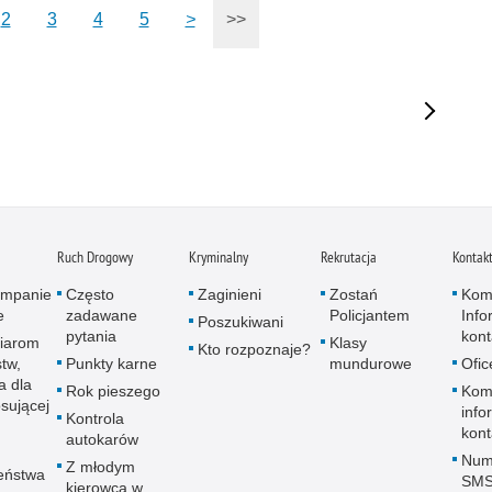
2
3
4
5
>
>>
Ruch Drogowy
Kryminalny
Rekrutacja
Kontak
kampanie
Często
Zaginieni
Zostań
Kom
e
zadawane
Policjantem
Info
Poszukiwani
pytania
kon
iarom
Klasy
Kto rozpoznaje?
tw,
Punkty karne
mundurowe
Ofic
a dla
Rok pieszego
Komi
sującej
info
Kontrola
kon
autokarów
Num
Z młodym
eństwa
SM
kierowcą w