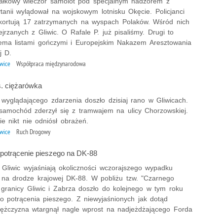
ałkowy wieczór samolot pod specjalnym nadzorem z
ytanii wylądował na wojskowym lotnisku Okęcie. Policjanci
eskortują 17 zatrzymanych na wyspach Polaków. Wśród nich
rzanych z Gliwic. O Rafale P. już pisaliśmy. Drugi to
zema listami gończymi i Europejskim Nakazem Aresztowania
j D.
iwice
Współpraca międzynarodowa
. ciężarówka
 wyglądającego zdarzenia doszło dzisiaj rano w Gliwicach.
samochód zderzył się z tramwajem na ulicy Chorzowskiej.
e nikt nie odniósł obrażeń.
iwice
Ruch Drogowy
 potrącenie pieszego na DK-88
z Gliwic wyjaśniają okoliczności wczorajszego wypadku
na drodze krajowej DK-88. W pobliżu tzw. "Czarnego
 granicy Gliwic i Zabrza doszło do kolejnego w tym roku
go potrącenia pieszego. Z niewyjaśnionych jak dotąd
ężczyzna wtargnął nagle wprost na nadjeżdżającego Forda