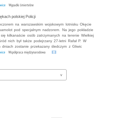
iwice
Wypadki śmiertelne
ękach polskiej Policji
eczorem na warszawskim wojskowym lotnisku Okęcie
samolot pod specjalnym nadzorem. Na jego pokładzie
się kilkanaście osób zatrzymanych na terenie Wielkiej
śród nich był także podejrzany 27-letni Rafał P. W
ch dniach zostanie przekazany śledczym z Gliwic
iwice
Współpraca międzynarodowa