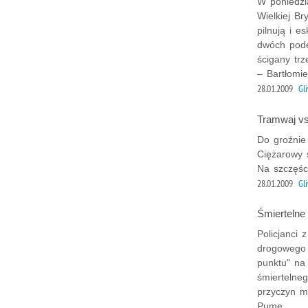
W poniedzi
Wielkiej Br
pilnują i 
dwóch podej
ścigany tr
– Bartłomie
28.01.2009
Gl
Tramwaj vs
Do groźnie
Ciężarowy 
Na szczęści
28.01.2009
Gl
Śmiertelne
Policjanci 
drogowego 
punktu" na
śmiertelne
przyczyn m
Pumę.