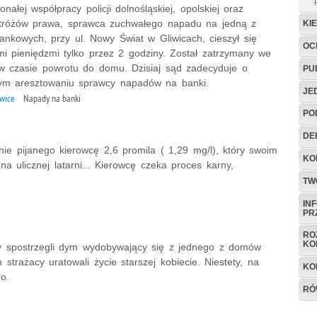
onałej współpracy policji dolnośląskiej, opolskiej oraz
 stróżów prawa, sprawca zuchwałego napadu na jedną z
KI
ankowych, przy ul. Nowy Świat w Gliwicach, cieszył się
OC
i pieniędzmi tylko przez 2 godziny. Został zatrzymany we
w czasie powrotu do domu. Dzisiaj sąd zadecyduje o
PU
m aresztowaniu sprawcy napadów na banki.
JE
iwice
Napady na banki
PO
DE
etnie pijanego kierowcę 2,6 promila ( 1,29 mg/l), który swoim
KO
a ulicznej latarni... Kierowcę czeka proces karny,
TW
IN
PR
RO
KO
rzy spostrzegli dym wydobywający się z jednego z domów
 strażacy uratowali życie starszej kobiecie. Niestety, na
KO
o.
RÓ