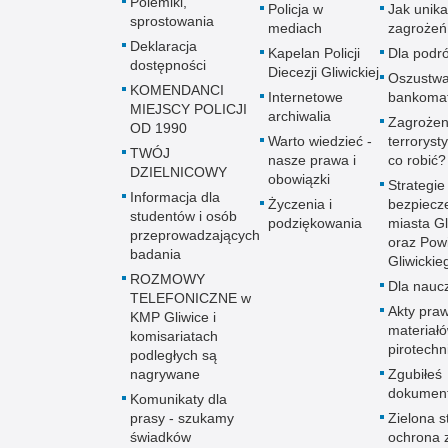
Polemiki,
Policja w
Jak unik
sprostowania
mediach
zagrożeń
Deklaracja
Kapelan Policji
Dla podr
dostępności
Diecezji Gliwickiej
Oszustw
KOMENDANCI
Internetowe
bankoma
MIEJSCY POLICJI
archiwalia
Zagrożen
OD 1990
Warto wiedzieć -
terroryst
TWÓJ
nasze prawa i
co robić?
DZIELNICOWY
obowiązki
Strategie
Informacja dla
Życzenia i
bezpiecz
studentów i osób
podziękowania
miasta Gl
przeprowadzających
oraz Pow
badania
Gliwickie
ROZMOWY
Dla naucz
TELEFONICZNE w
Akty praw
KMP Gliwice i
materiał
komisariatach
pirotechn
podległych są
nagrywane
Zgubiłeś
dokumen
Komunikaty dla
prasy - szukamy
Zielona st
świadków
ochrona 