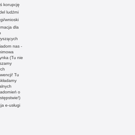
ś korupcję
el ludźmi
gi/wnioski
rmacja dla
b
łyszących
iadom nas -
nimowa
ynka (Tu nie
aszamy
ych
rwencji! Tu
składamy
jalnych
iadomień o
stępstwie!)
cja e-usługi