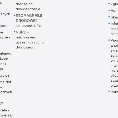
ać
drodze po
Zgło
doświadczenie
Hand
óżnych
STOP AGRESJI
Skar
a
DROGOWEJ -
Info
towe
jak przesłać film
osó
ie
NURD -
nies
yczne -
niechronieni
Pow
uczestnicy ruchu
ano
drogowego
skrz
eństwa
zgł
iwice
piln
iatu
inte
go
nie 
ycieli
ofic
zaw
ne dot.
prze
ów
icznych
Poli
t?
refa -
zwierząt