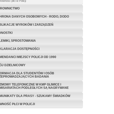
Równosc płci w Policji
EROWNICTWO
HRONA DANYCH OSOBOWYCH - RODO, DODO
BLIKACJE WYROKÓW I ZARZĄDZEŃ
DNOSTKI
LEMIKI, SPROSTOWANIA
KLARACJA DOSTĘPNOŚCI
MENDANCI MIEJSCY POLICJI OD 1990
ÓJ DZIELNICOWY
FORMACJA DLA STUDENTÓW I OSÓB
ZEPROWADZAJĄCYCH BADANIA
ZMOWY TELEFONICZNE W KMP GLIWICE I
MISARIATACH PODLEGŁYCH SĄ NAGRYWANE
MUNIKATY DLA PRASY - SZUKAMY ŚWIADKÓW
WNOŚĆ PŁCI W POLICJI