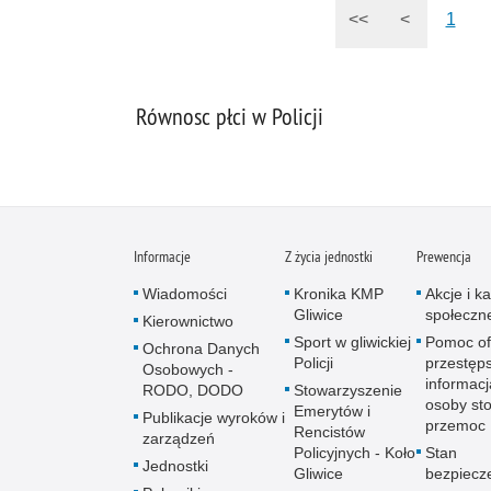
<<
<
1
Równosc płci w Policji
Informacje
Z życia jednostki
Prewencja
Wiadomości
Kronika KMP
Akcje i 
Gliwice
społeczn
Kierownictwo
Sport w gliwickiej
Pomoc of
Ochrona Danych
Policji
przestęps
Osobowych -
informacj
RODO, DODO
Stowarzyszenie
osoby sto
Emerytów i
Publikacje wyroków i
przemoc
Rencistów
zarządzeń
Policyjnych - Koło
Stan
Jednostki
Gliwice
bezpiecz