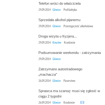
Telefon wróci do właściciela
29.09.2014
Gliwice
Profilaktyka
Sprzedała alkohol pijanemu
29.09.2014
Gliwice
Przestępczość alkoholowa
Droga wizyta u fryzjera...
29.09.2014
Knurów
Kradzieże
Podsumowanie weekendu - zatrzymania
29.09.2014
Gliwice
Zatrzymano autostradowego
„machacza”
26.09.2014
Gliwice
Paserstwo
Sprawca ma szansę: musi się zgłosić w
ciągu 2 tygodni
26.09.2014
Gliwice
Kradzieże