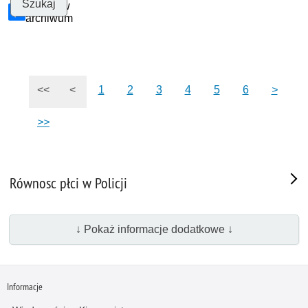
Szukaj w
archiwum
<<
<
1
2
3
4
5
6
>
>>
Równosc płci w Policji
↓ Pokaż informacje dodatkowe ↓
Informacje