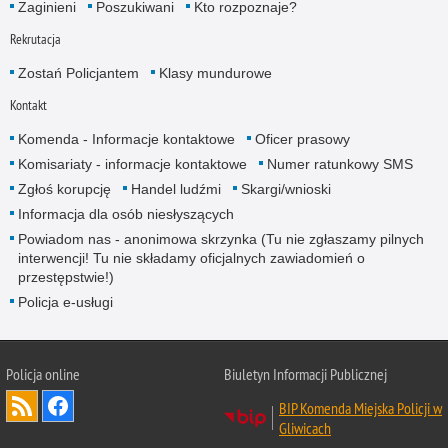
Zaginieni
Poszukiwani
Kto rozpoznaje?
Rekrutacja
Zostań Policjantem
Klasy mundurowe
Kontakt
Komenda - Informacje kontaktowe
Oficer prasowy
Komisariaty - informacje kontaktowe
Numer ratunkowy SMS
Zgłoś korupcję
Handel ludźmi
Skargi/wnioski
Informacja dla osób niesłyszących
Powiadom nas - anonimowa skrzynka (Tu nie zgłaszamy pilnych
interwencji! Tu nie składamy oficjalnych zawiadomień o
przestępstwie!)
Policja e-usługi
Policja online
Biuletyn Informacji Publicznej
BIP Komenda Miejska Policji w
Gliwicach