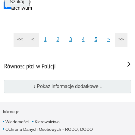
Szukaj w
archiwum
<<
<
1
2
3
4
5
>
>>
Równosc płci w Policji
↓ Pokaż informacje dodatkowe ↓
Informacje
Wiadomości
Kierownictwo
Ochrona Danych Osobowych - RODO, DODO