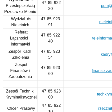
47 85 922
Przestępczością
ppm@g
30
Przeciwko Mieniu
Wydział ds
47 85 923
nieletn
Nieletnich
91
Referat
47 85 922
Łączności i
teleinforma
40
Informatyki
Zespół Kadr i
47 85 923
kadry@
Szkolenia
54
Zespół
47 85 923
Finansów i
finanse-zao
60
Zaopatrzenia
Zespół Techniki
47 85 923
techkrym
Kryminalistycznej
00
47 85 922
Oficer Prasowy
rzeczni
10