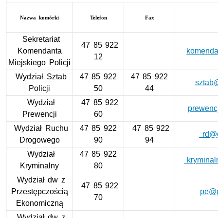
Nazwa komórki
Telefon
Fax
Sekretariat
47 85 922
Komendanta
komendan
12
Miejskiego Policji
Wydział Sztab
47 85 922
47 85 922
sztab@
Policji
50
44
Wydział
47 85 922
prewencj
Prewencji
60
Wydział Ruchu
47 85 922
47 85 922
rd@gl
Drogowego
90
94
Wydział
47 85 922
kryminaln
Kryminalny
80
Wydział dw z
47 85 922
Przestępczością
pe@gl
70
Ekonomiczną
Wydział dw z