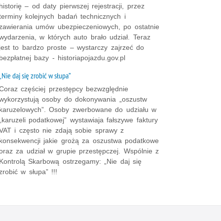
historię – od daty pierwszej rejestracji, przez
terminy kolejnych badań technicznych i
zawierania umów ubezpieczeniowych, po ostatnie
wydarzenia, w których auto brało udział. Teraz
jest to bardzo proste – wystarczy zajrzeć do
bezpłatnej bazy - historiapojazdu.gov.pl
„Nie daj się zrobić w słupa”
Coraz częściej przestępcy bezwzględnie
wykorzystują osoby do dokonywania „oszustw
karuzelowych”. Osoby zwerbowane do udziału w
„karuzeli podatkowej” wystawiaja fałszywe faktury
VAT i często nie zdają sobie sprawy z
konsekwencji jakie grożą za oszustwa podatkowe
oraz za udział w grupie przestępczej. Wspólnie z
Kontrolą Skarbową ostrzegamy: „Nie daj się
zrobić w słupa” !!!