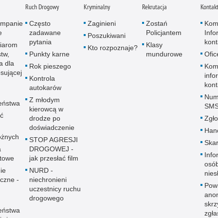
Ruch Drogowy
Kryminalny
Rekrutacja
Kontak
kampanie
Często
Zaginieni
Zostań
Kom
e
zadawane
Policjantem
Info
Poszukiwani
pytania
kon
iarom
Klasy
Kto rozpoznaje?
tw,
Punkty karne
mundurowe
Ofic
a dla
Rok pieszego
Komi
sującej
info
Kontrola
kon
autokarów
Num
Z młodym
eństwa
SM
kierowcą w
ać
drodze po
Zgło
doświadczenie
Hand
óżnych
STOP AGRESJI
Skar
a
DROGOWEJ -
Info
towe
jak przesłać film
osó
ie
NURD -
nies
yczne -
niechronieni
Pow
uczestnicy ruchu
ano
drogowego
skrz
eństwa
zgł