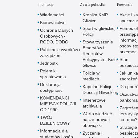
Informacje
Z życia jednostki
Prewencja
Wiadomości
Kronika KMP
Akcje i 
Gliwice
społeczn
Kierownictwo
Sport w gliwickiej
Pomoc of
Ochrona Danych
Policji
przestęps
Osobowych -
informacj
RODO, DODO
Stowarzyszenie
osoby sto
Emerytów i
Publikacje wyroków i
przemoc
Rencistów
zarządzeń
Policyjnych - Koło
Stan
Jednostki
Gliwice
bezpiecz
Polemiki,
Policja w
Jak unik
sprostowania
mediach
zagrożeń
Deklaracja
Kapelan Policji
Dla podr
dostępności
Diecezji Gliwickiej
Oszustw
KOMENDANCI
Internetowe
bankoma
MIEJSCY POLICJI
archiwalia
Zagrożen
OD 1990
Warto wiedzieć -
terroryst
TWÓJ
nasze prawa i
co robić?
DZIELNICOWY
obowiązki
Strategie
Informacja dla
Życzenia i
bezpiecz
studentów i osób