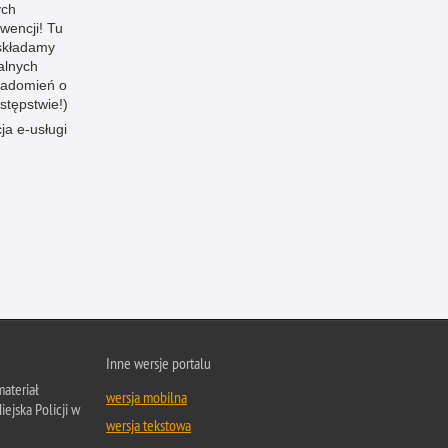
ych
rwencji! Tu
składamy
jalnych
iadomień o
stępstwie!)
cja e-usługi
Inne wersje portalu
ateriał
wersja mobilna
ejska Policji w
wersja tekstowa