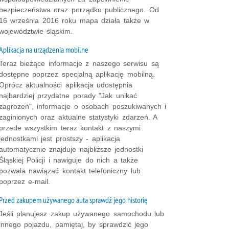
bezpieczeństwa oraz porządku publicznego. Od
16 września 2016 roku mapa działa także w
województwie śląskim.
Aplikacja na urządzenia mobilne
Teraz bieżące informacje z naszego serwisu są
dostępne poprzez specjalną aplikację mobilną.
Oprócz aktualności aplikacja udostępnia
najbardziej przydatne porady "Jak unikać
zagrożeń", informacje o osobach poszukiwanych i
zaginionych oraz aktualne statystyki zdarzeń. A
przede wszystkim teraz kontakt z naszymi
jednostkami jest prostszy - aplikacja
automatycznie znajduje najbliższe jednostki
Śląskiej Policji i nawiguje do nich a także
pozwala nawiązać kontakt telefoniczny lub
poprzez e-mail.
Przed zakupem używanego auta sprawdź jego historię
Jeśli planujesz zakup używanego samochodu lub
innego pojazdu, pamiętaj, by sprawdzić jego