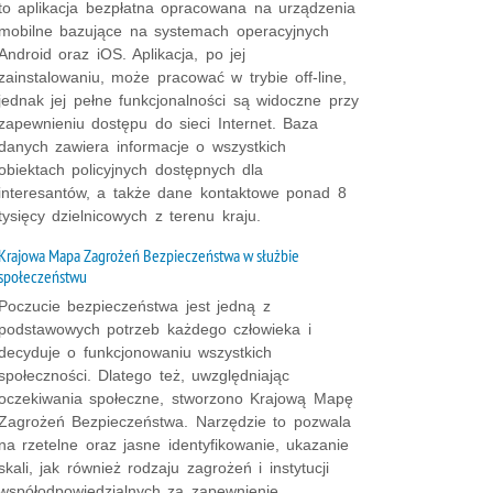
to aplikacja bezpłatna opracowana na urządzenia
mobilne bazujące na systemach operacyjnych
Android oraz iOS. Aplikacja, po jej
zainstalowaniu, może pracować w trybie off-line,
jednak jej pełne funkcjonalności są widoczne przy
zapewnieniu dostępu do sieci Internet. Baza
danych zawiera informacje o wszystkich
obiektach policyjnych dostępnych dla
interesantów, a także dane kontaktowe ponad 8
tysięcy dzielnicowych z terenu kraju.
Krajowa Mapa Zagrożeń Bezpieczeństwa w służbie
społeczeństwu
Poczucie bezpieczeństwa jest jedną z
podstawowych potrzeb każdego człowieka i
decyduje o funkcjonowaniu wszystkich
społeczności. Dlatego też, uwzględniając
oczekiwania społeczne, stworzono Krajową Mapę
Zagrożeń Bezpieczeństwa. Narzędzie to pozwala
na rzetelne oraz jasne identyfikowanie, ukazanie
skali, jak również rodzaju zagrożeń i instytucji
współodpowiedzialnych za zapewnienie