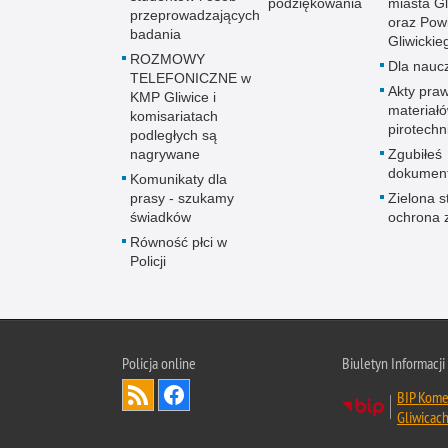
podziękowania
miasta Gl
przeprowadzających
oraz Pow
badania
Gliwickie
ROZMOWY
Dla naucz
TELEFONICZNE w
Akty praw
KMP Gliwice i
materiał
komisariatach
pirotechn
podległych są
nagrywane
Zgubiłeś
dokumen
Komunikaty dla
prasy - szukamy
Zielona st
świadków
ochrona 
Równość płci w
Policji
Policja online
Biuletyn Informacji
BIP Komen
Gliwicac