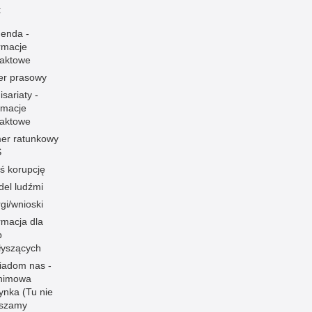
t
enda -
rmacje
taktowe
er prasowy
sariaty -
rmacje
taktowe
er ratunkowy
S
ś korupcję
el ludźmi
gi/wnioski
rmacja dla
b
łyszących
iadom nas -
nimowa
ynka (Tu nie
aszamy