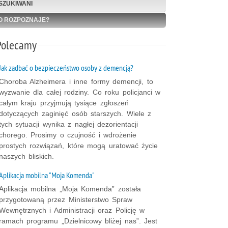
SZUKIWANI
O ROZPOZNAJE?
Polecamy
Jak zadbać o bezpieczeństwo osoby z demencją?
Choroba Alzheimera i inne formy demencji, to
wyzwanie dla całej rodziny. Co roku policjanci w
całym kraju przyjmują tysiące zgłoszeń
dotyczących zaginięć osób starszych. Wiele z
tych sytuacji wynika z nagłej dezorientacji
chorego. Prosimy o czujność i wdrożenie
prostych rozwiązań, które mogą uratować życie
naszych bliskich.
Aplikacja mobilna "Moja Komenda"
Aplikacja mobilna „Moja Komenda” została
przygotowaną przez Ministerstwo Spraw
Wewnętrznych i Administracji oraz Policję w
ramach programu „Dzielnicowy bliżej nas”. Jest