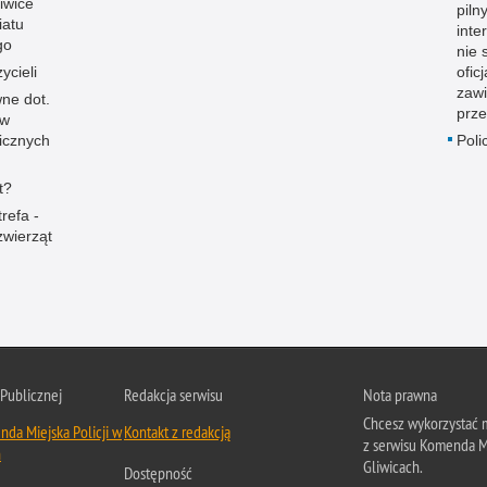
iwice
piln
iatu
inte
go
nie 
ycieli
ofic
zaw
ne dot.
prze
ów
icznych
Poli
t?
refa -
zwierząt
 Publicznej
Redakcja serwisu
Nota prawna
Chcesz wykorzystać m
da Miejska Policji w
Kontakt z redakcją
z serwisu Komenda Mi
h
Gliwicach.
Dostępność