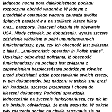
jadącego nocną porą dalekobieżnego pociągu
rozpoczyna obchód wagonów. W jednym z
przedziałów ostatniego wagonu zauważa dwójkę
śpiących pasażerów a na stolikach leżące bilety
oraz... paszporty. Jadącymi okazują się obywatele
USA. Młody człowiek, po dobudzeniu, wyraża szczere
zdziwienie widokiem w pełni umundurowanych
funkcjonariuszy, pyta, czy ich obecność jest związana
z jakąś... „anti-terroristic operation in Polish trains”.
Uzyskując odpowiedź policjanta, iż obecność
funkcjonariuszy na pociągu jest związana z
zapewnieniem bezpieczeństwa podróżnym również
przed złodziejami, gdzie pozostawianie swoich rzeczy,
w tym dokumentów, bez nadzoru w trakcie snu grozi
ich kradzieżą, szczerze przeprasza i chowa do
kieszeni dokumenty. Podróżni sprawdzają
jednocześnie na życzenie funkcjonariusza, czy nic im
nie brakuje, oświadczają, że mają wszystko. W trakcie
w/w zdarzenia pociąg na chwilę zatrzymuje się na