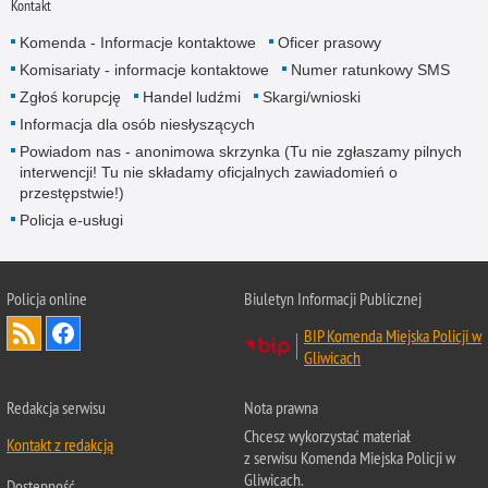
Kontakt
Komenda - Informacje kontaktowe
Oficer prasowy
Komisariaty - informacje kontaktowe
Numer ratunkowy SMS
Zgłoś korupcję
Handel ludźmi
Skargi/wnioski
Informacja dla osób niesłyszących
Powiadom nas - anonimowa skrzynka (Tu nie zgłaszamy pilnych
interwencji! Tu nie składamy oficjalnych zawiadomień o
przestępstwie!)
Policja e-usługi
Policja online
Biuletyn Informacji Publicznej
BIP Komenda Miejska Policji w
Gliwicach
Redakcja serwisu
Nota prawna
Chcesz wykorzystać materiał
Kontakt z redakcją
z serwisu Komenda Miejska Policji w
Gliwicach.
Dostępność