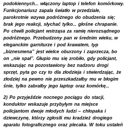
podokiennych... włączony laptop i telefon komórkowy.
Funkcjonariusz zapala światło w przedziale,
parokrotnie wzywa podróżnego do obudzenia się;
brak jego reakcji, słychać tylko... głośne chrapanie.
Po chwili policjant wstrząsa za ramię nierozsądnego
podróżnego. Przebudzony pan w średnim wieku, w
eleganckim garniturze i pod krawatem, typ
„biznesmena” jest wielce oburzony i zaprzecza, bo
on „nie spał”. Głupio mu się zrobiło, gdy policjant,
wskazując na pozostawiony bez nadzoru drogi
sprzęt, pyta go czy to dla złodzieja i stwierdzając, że
złodziej na pewno nie przeszkadzałby mu w błogim
śnie, tylko zabrałby jego laptop oraz komórkę...
2) Po przyjeździe nocnego pociągu do stacji,
konduktor wskazuje przybyłym na miejsce
policjantom dwoje młodych ludzi – chłopaka i
dziewczynę, którzy zgłosili mu kradzież drogiego
aparatu fotograficznego oraz plecaka. W toku ustaleń