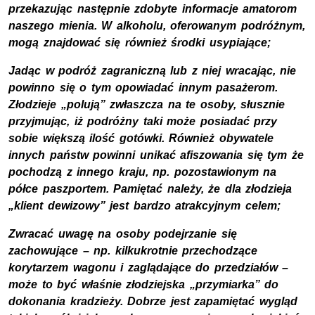
przekazując następnie zdobyte informacje amatorom
naszego mienia. W alkoholu, oferowanym podróżnym,
mogą znajdować się również środki usypiające;
Jadąc w podróż zagraniczną lub z niej wracając, nie
powinno się o tym opowiadać innym pasażerom.
Złodzieje „polują” zwłaszcza na te osoby, słusznie
przyjmując, iż podróżny taki może posiadać przy
sobie większą ilość gotówki. Również obywatele
innych państw powinni unikać afiszowania się tym że
pochodzą z innego kraju, np. pozostawionym na
półce paszportem. Pamiętać należy, że dla złodzieja
„klient dewizowy” jest bardzo atrakcyjnym celem;
Zwracać uwagę na osoby podejrzanie się
zachowujące – np. kilkukrotnie przechodzące
korytarzem wagonu i zaglądające do przedziałów –
może to być właśnie złodziejska „przymiarka” do
dokonania kradzieży. Dobrze jest zapamiętać wygląd