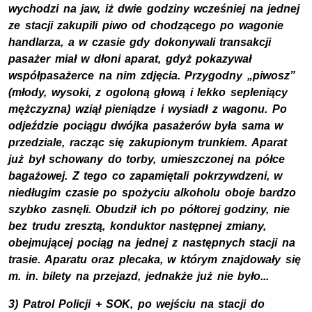
wychodzi na jaw, iż dwie godziny wcześniej na jednej
ze stacji zakupili piwo od chodzącego po wagonie
handlarza, a w czasie gdy dokonywali transakcji
pasażer miał w dłoni aparat, gdyż pokazywał
współpasażerce na nim zdjęcia. Przygodny „piwosz”
(młody, wysoki, z ogoloną głową i lekko sepleniący
mężczyzna) wziął pieniądze i wysiadł z wagonu. Po
odjeździe pociągu dwójka pasażerów była sama w
przedziale, racząc się zakupionym trunkiem. Aparat
już był schowany do torby, umieszczonej na półce
bagażowej. Z tego co zapamiętali pokrzywdzeni, w
niedługim czasie po spożyciu alkoholu oboje bardzo
szybko zasnęli. Obudził ich po półtorej godziny, nie
bez trudu zresztą, konduktor następnej zmiany,
obejmującej pociąg na jednej z następnych stacji na
trasie. Aparatu oraz plecaka, w którym znajdowały się
m. in. bilety na przejazd, jednakże już nie było...
3) Patrol Policji + SOK, po wejściu na stacji do