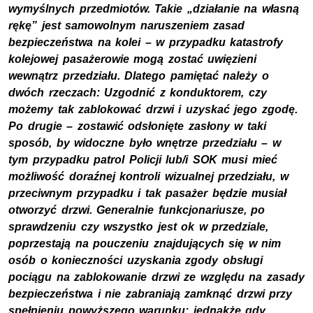
wymyślnych przedmiotów. Takie „działanie na własną
rękę” jest samowolnym naruszeniem zasad
bezpieczeństwa na kolei – w przypadku katastrofy
kolejowej pasażerowie mogą zostać uwięzieni
wewnątrz przedziału. Dlatego pamiętać należy o
dwóch rzeczach: Uzgodnić z konduktorem, czy
możemy tak zablokować drzwi i uzyskać jego zgodę.
Po drugie – zostawić odsłonięte zasłony w taki
sposób, by widoczne było wnętrze przedziału – w
tym przypadku patrol Policji lub/i SOK musi mieć
możliwość doraźnej kontroli wizualnej przedziału, w
przeciwnym przypadku i tak pasażer będzie musiał
otworzyć drzwi. Generalnie funkcjonariusze, po
sprawdzeniu czy wszystko jest ok w przedziale,
poprzestają na pouczeniu znajdujących się w nim
osób o konieczności uzyskania zgody obsługi
pociągu na zablokowanie drzwi ze względu na zasady
bezpieczeństwa i nie zabraniają zamknąć drzwi przy
spełnieniu powyższego warunku; jednakże gdy