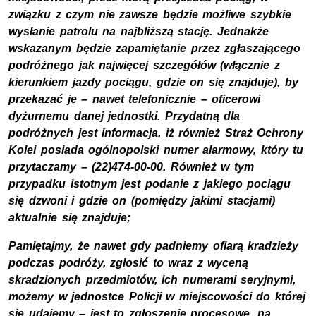
związku z czym nie zawsze będzie możliwe szybkie
wysłanie patrolu na najbliższą stację. Jednakże
wskazanym będzie zapamiętanie przez zgłaszającego
podróżnego jak najwięcej szczegółów (włącznie z
kierunkiem jazdy pociągu, gdzie on się znajduje), by
przekazać je – nawet telefonicznie – oficerowi
dyżurnemu danej jednostki. Przydatną dla
podróżnych jest informacja, iż również Straż Ochrony
Kolei posiada ogólnopolski numer alarmowy, który tu
przytaczamy – (22)474-00-00. Również w tym
przypadku istotnym jest podanie z jakiego pociągu
się dzwoni i gdzie on (pomiędzy jakimi stacjami)
aktualnie się znajduje;
Pamiętajmy, że nawet gdy padniemy ofiarą kradzieży
podczas podróży, zgłosić to wraz z wyceną
skradzionych przedmiotów, ich numerami seryjnymi,
możemy w jednostce Policji w miejscowości do której
się udajemy – jest to zgłoszenie procesowe, na