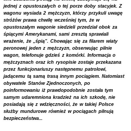
jednej z opustoszałych o tej porze doby stacyjek. Z
wagonu wysiada 2 mężczyzn, którzy przykuli uwagę
stróżów prawa chwilę wcześniej tym, że w
opustoszałym wagonie siedzieli przedział obok za
śpiącymi Amerykanami, sami zresztą sprawiali
wrażenie, że „śpią”. Chowając się za filarem wiaty
peronowej jeden z mężczyzn, obserwując pilnie
wagon, telefonuje gdzieś z komórki. Informacja o
mężczyznach oraz ich rysopisie zostaje przekazana
przez funkcjonariuszy następnemu patrolowi,
jadącemu tą samą trasą innym pociągiem. Natomiast
obywatele Stanów Zjednoczonych, po
poinformowaniu iż prawdopodobnie została tym
samym udaremniona kradzież na ich szkodę, nie
posiadają się z wdzięczności, że w takiej Polsce
służby mundurowe również w pociągach pilnują
bezpieczeństwa...