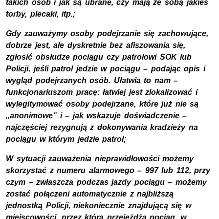
takich osób i jak są ubrane, czy mają ze sobą jakieś
torby, plecaki, itp.;
Gdy zauważymy osoby podejrzanie się zachowujące,
dobrze jest, ale dyskretnie bez afiszowania się,
zgłosić obsłudze pociągu czy patrolowi SOK lub
Policji, jeśli patrol jedzie w pociągu – podając opis i
wygląd podejrzanych osób. Ułatwia to nam –
funkcjonariuszom pracę: łatwiej jest zlokalizować i
wylegitymować osoby podejrzane, które już nie są
„anonimowe” i – jak wskazuje doświadczenie –
najczęściej rezygnują z dokonywania kradzieży na
pociągu w którym jedzie patrol;
W sytuacji zauważenia nieprawidłowości możemy
skorzystać z numeru alarmowego – 997 lub 112, przy
czym – zwłaszcza podczas jazdy pociągu – możemy
zostać połączeni automatycznie z najbliższą
jednostką Policji, niekoniecznie znajdującą się w
miejscowości, przez którą przejeżdża pociąg, w