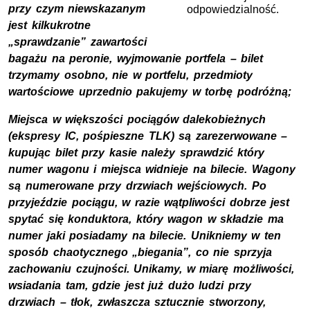
przy czym niewskazanym
odpowiedzialność.
jest kilkukrotne
„sprawdzanie” zawartości
bagażu na peronie, wyjmowanie portfela – bilet
trzymamy osobno, nie w portfelu, przedmioty
wartościowe uprzednio pakujemy w torbę podróżną;
Miejsca w większości pociągów dalekobieżnych
(ekspresy IC, pośpieszne TLK) są zarezerwowane –
kupując bilet przy kasie należy sprawdzić który
numer wagonu i miejsca widnieje na bilecie. Wagony
są numerowane przy drzwiach wejściowych. Po
przyjeździe pociągu, w razie wątpliwości dobrze jest
spytać się konduktora, który wagon w składzie ma
numer jaki posiadamy na bilecie. Unikniemy w ten
sposób chaotycznego „biegania”, co nie sprzyja
zachowaniu czujności. Unikamy, w miarę możliwości,
wsiadania tam, gdzie jest już dużo ludzi przy
drzwiach – tłok, zwłaszcza sztucznie stworzony,