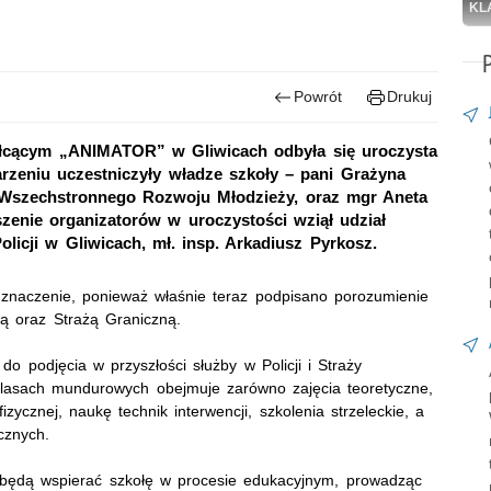
KL
Powrót
Drukuj
ałcącym „ANIMATOR” w Gliwicach odbyła się uroczysta
zeniu uczestniczyły władze szkoły – pani Grażyna
 Wszechstronnego Rozwoju Młodzieży, oraz mgr Aneta
zenie organizatorów w uroczystości wziął udział
licji w Gliwicach, mł. insp. Arkadiusz Pyrkosz.
 znaczenie, ponieważ właśnie teraz podpisano porozumienie
ą oraz Strażą Graniczną.
 podjęcia w przyszłości służby w Policji i Straży
klasach mundurowych obejmuje zarówno zajęcia teoretyczne,
zycznej, naukę technik interwencji, szkolenia strzeleckie, a
cznych.
ej będą wspierać szkołę w procesie edukacyjnym, prowadząc