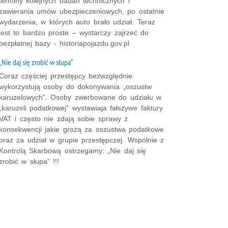
terminy kolejnych badań technicznych i
zawierania umów ubezpieczeniowych, po ostatnie
wydarzenia, w których auto brało udział. Teraz
jest to bardzo proste – wystarczy zajrzeć do
bezpłatnej bazy - historiapojazdu.gov.pl
„Nie daj się zrobić w słupa”
Coraz częściej przestępcy bezwzględnie
wykorzystują osoby do dokonywania „oszustw
karuzelowych”. Osoby zwerbowane do udziału w
„karuzeli podatkowej” wystawiaja fałszywe faktury
VAT i często nie zdają sobie sprawy z
konsekwencji jakie grożą za oszustwa podatkowe
oraz za udział w grupie przestępczej. Wspólnie z
Kontrolą Skarbową ostrzegamy: „Nie daj się
zrobić w słupa” !!!