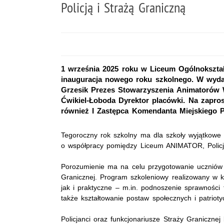
Policją i Strażą Graniczną
1 września 2025 roku w Liceum Ogólnokszt
inauguracja nowego roku szkolnego. W wydar
Grzesik Prezes Stowarzyszenia Animatorów
Ćwikiel-Łoboda Dyrektor placówki. Na zapros
również I Zastępca Komendanta Miejskiego Po
Tegoroczny rok szkolny ma dla szkoły wyjątkowe
o współpracy pomiędzy Liceum ANIMATOR, Policj
Porozumienie ma na celu przygotowanie uczniów do
Granicznej. Program szkoleniowy realizowany w 
jak i praktyczne – m.in. podnoszenie sprawności fi
także kształtowanie postaw społecznych i patrioty
Policjanci oraz funkcjonariusze Straży Graniczn