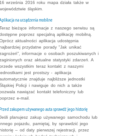
16 września 2016 roku mapa działa także w
województwie śląskim.
Aplikacja na urządzenia mobilne
Teraz bieżące informacje z naszego serwisu są
dostępne poprzez specjalną aplikację mobilną.
Oprócz aktualności aplikacja udostępnia
najbardziej przydatne porady "Jak unikać
zagrożeń", informacje o osobach poszukiwanych i
zaginionych oraz aktualne statystyki zdarzeń. A
przede wszystkim teraz kontakt z naszymi
jednostkami jest prostszy - aplikacja
automatycznie znajduje najbliższe jednostki
Śląskiej Policji i nawiguje do nich a także
pozwala nawiązać kontakt telefoniczny lub
poprzez e-mail.
Przed zakupem używanego auta sprawdź jego historię
Jeśli planujesz zakup używanego samochodu lub
innego pojazdu, pamiętaj, by sprawdzić jego
historię – od daty pierwszej rejestracji, przez