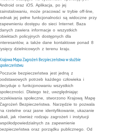
Android oraz iOS. Aplikacja, po jej
zainstalowaniu, może pracować w trybie off-line,
jednak jej pełne funkcjonalności są widoczne przy
zapewnieniu dostępu do sieci Internet. Baza
danych zawiera informacje o wszystkich
obiektach policyjnych dostępnych dla
interesantów, a także dane kontaktowe ponad 8
tysięcy dzielnicowych z terenu kraju.
Krajowa Mapa Zagrożeń Bezpieczeństwa w służbie
społeczeństwu
Poczucie bezpieczeństwa jest jedną z
podstawowych potrzeb każdego człowieka i
decyduje o funkcjonowaniu wszystkich
społeczności. Dlatego też, uwzględniając
oczekiwania społeczne, stworzono Krajową Mapę
Zagrożeń Bezpieczeństwa. Narzędzie to pozwala
na rzetelne oraz jasne identyfikowanie, ukazanie
skali, jak również rodzaju zagrożeń i instytucji
współodpowiedzialnych za zapewnienie
bezpieczeństwa oraz porządku publicznego. Od