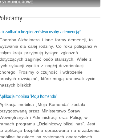
ASY MUNDUROWE
Polecamy
Jak zadbać o bezpieczeństwo osoby z demencją?
Choroba Alzheimera i inne formy demencji, to
wyzwanie dla całej rodziny. Co roku policjanci w
całym kraju przyjmują tysiące zgłoszeń
dotyczących zaginięć osób starszych. Wiele z
tych sytuacji wynika z nagłej dezorientacji
chorego. Prosimy o czujność i wdrożenie
prostych rozwiązań, które mogą uratować życie
naszych bliskich.
Aplikacja mobilna "Moja Komenda"
Aplikacja mobilna „Moja Komenda” została
przygotowaną przez Ministerstwo Spraw
Wewnętrznych i Administracji oraz Policję w
ramach programu „Dzielnicowy bliżej nas”. Jest
to aplikacja bezpłatna opracowana na urządzenia
mobilne bazujące na systemach operacyjnych