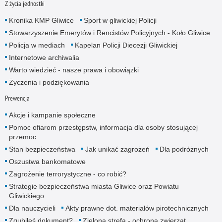
Z życia jednostki
Kronika KMP Gliwice
Sport w gliwickiej Policji
Stowarzyszenie Emerytów i Rencistów Policyjnych - Koło Gliwice
Policja w mediach
Kapelan Policji Diecezji Gliwickiej
Internetowe archiwalia
Warto wiedzieć - nasze prawa i obowiązki
Życzenia i podziękowania
Prewencja
Akcje i kampanie społeczne
Pomoc ofiarom przestępstw, informacja dla osoby stosującej
przemoc
Stan bezpieczeństwa
Jak unikać zagrożeń
Dla podróżnych
Oszustwa bankomatowe
Zagrożenie terrorystyczne - co robić?
Strategie bezpieczeństwa miasta Gliwice oraz Powiatu
Gliwickiego
Dla nauczycieli
Akty prawne dot. materiałów pirotechnicznych
Zgubiłeś dokument?
Zielona strefa - ochrona zwierząt