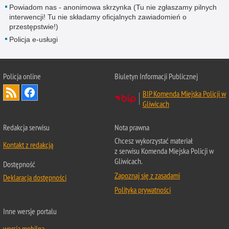
Powiadom nas - anonimowa skrzynka (Tu nie zgłaszamy pilnych
interwencji! Tu nie składamy oficjalnych zawiadomień o
przestępstwie!)
Policja e-usługi
Policja online
Biuletyn Informacji Publicznej
BIP Komenda Miejska Policji w
Gliwicach
Redakcja serwisu
Nota prawna
Chcesz wykorzystać materiał
Kontakt z redakcją
z serwisu Komenda Miejska Policji w
Gliwicach.
Dostępność
Zapoznaj się z zasadami
Deklaracja dostępności
Polityka prywatności
Inne wersje portalu
wersja mobilna