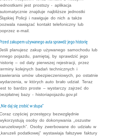
jednostkami jest prostszy - aplikacja
automatycznie znajduje najbliższe jednostki
Śląskiej Policji i nawiguje do nich a także
pozwala nawiązać kontakt telefoniczny lub
poprzez e-mail.
Przed zakupem używanego auta sprawdź jego historię
Jeśli planujesz zakup używanego samochodu lub
innego pojazdu, pamiętaj, by sprawdzić jego
historię – od daty pierwszej rejestracji, przez
terminy kolejnych badań technicznych i
zawierania umów ubezpieczeniowych, po ostatnie
wydarzenia, w których auto brało udział. Teraz
jest to bardzo proste – wystarczy zajrzeć do
bezpłatnej bazy - historiapojazdu.gov.pl
„Nie daj się zrobić w słupa”
Coraz częściej przestępcy bezwzględnie
wykorzystują osoby do dokonywania „oszustw
karuzelowych”. Osoby zwerbowane do udziału w
„karuzeli podatkowej” wystawiaja fałszywe faktury