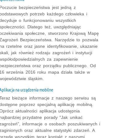
Poczucie bezpieczeństwa jest jedną z
podstawowych potrzeb każdego człowieka i
decyduje o funkcjonowaniu wszystkich
społeczności. Dlatego też, uwzględniając
oczekiwania społeczne, stworzono Krajową Mapę
Zagrożeń Bezpieczeństwa. Narzędzie to pozwala
na rzetelne oraz jasne identyfikowanie, ukazanie
skali, jak również rodzaju zagrożeń i instytucji
współodpowiedzialnych za zapewnienie
bezpieczeństwa oraz porządku publicznego. Od
16 września 2016 roku mapa działa także w
województwie śląskim.
Aplikacja na urządzenia mobilne
Teraz bieżące informacje z naszego serwisu są
dostępne poprzez specjalną aplikację mobilną.
Oprócz aktualności aplikacja udostępnia
najbardziej przydatne porady "Jak unikać
zagrożeń", informacje o osobach poszukiwanych i
zaginionych oraz aktualne statystyki zdarzeń. A
przede wszystkim teraz kontakt z naszymi