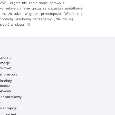
VAT i często nie zdają sobie sprawy z
konsekwencji jakie grożą za oszustwa podatkowe
oraz za udział w grupie przestępczej. Wspólnie z
Kontrolą Skarbową ostrzegamy: „Nie daj się
zrobić w słupa” !!!
t
enda -
rmacje
taktowe
er prasowy
sariaty -
rmacje
taktowe
er ratunkowy
S
ś korupcję
el ludźmi