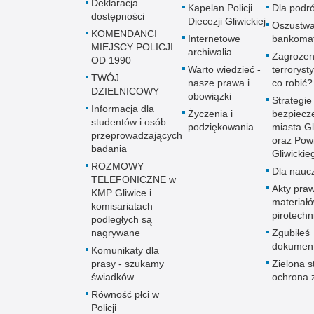
Deklaracja
Kapelan Policji
Dla podr
dostępności
Diecezji Gliwickiej
Oszustw
KOMENDANCI
Internetowe
bankoma
MIEJSCY POLICJI
archiwalia
Zagrożen
OD 1990
Warto wiedzieć -
terroryst
TWÓJ
nasze prawa i
co robić?
DZIELNICOWY
obowiązki
Strategie
Informacja dla
Życzenia i
bezpiecz
studentów i osób
podziękowania
miasta Gl
przeprowadzających
oraz Pow
badania
Gliwickie
ROZMOWY
Dla naucz
TELEFONICZNE w
Akty praw
KMP Gliwice i
materiał
komisariatach
pirotechn
podległych są
nagrywane
Zgubiłeś
dokumen
Komunikaty dla
prasy - szukamy
Zielona st
świadków
ochrona 
Równość płci w
Policji