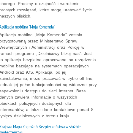
chorego. Prosimy o czujność i wdrożenie
prostych rozwiązań, które mogą uratować życie
naszych bliskich.
Aplikacja mobilna "Moja Komenda"
Aplikacja mobilna „Moja Komenda” została
przygotowaną przez Ministerstwo Spraw
Wewnętrznych i Administracji oraz Policję w
ramach programu „Dzielnicowy bliżej nas”. Jest
to aplikacja bezpłatna opracowana na urządzenia
mobilne bazujące na systemach operacyjnych
Android oraz iOS. Aplikacja, po jej
zainstalowaniu, może pracować w trybie off-line,
jednak jej pełne funkcjonalności są widoczne przy
zapewnieniu dostępu do sieci Internet. Baza
danych zawiera informacje o wszystkich
obiektach policyjnych dostępnych dla
interesantów, a także dane kontaktowe ponad 8
tysięcy dzielnicowych z terenu kraju.
Krajowa Mapa Zagrożeń Bezpieczeństwa w służbie
społeczeństwu