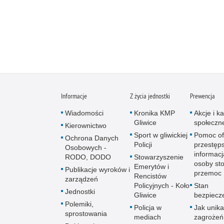
Informacje
Z życia jednostki
Prewencja
Wiadomości
Kronika KMP
Akcje i 
Gliwice
społeczn
Kierownictwo
Sport w gliwickiej
Pomoc of
Ochrona Danych
Policji
przestęps
Osobowych -
informacj
RODO, DODO
Stowarzyszenie
osoby sto
Emerytów i
Publikacje wyroków i
przemoc
Rencistów
zarządzeń
Policyjnych - Koło
Stan
Jednostki
Gliwice
bezpiecz
Polemiki,
Policja w
Jak unik
sprostowania
mediach
zagrożeń