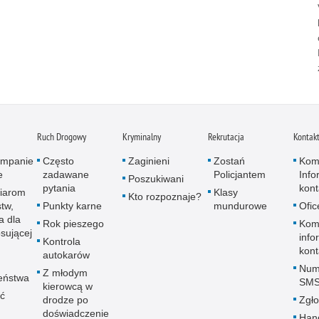
Ruch Drogowy
Kryminalny
Rekrutacja
Kontak
kampanie
Często
Zaginieni
Zostań
Kom
e
zadawane
Policjantem
Info
Poszukiwani
pytania
kon
iarom
Klasy
Kto rozpoznaje?
tw,
Punkty karne
mundurowe
Ofic
a dla
Rok pieszego
Komi
sującej
info
Kontrola
kon
autokarów
Num
Z młodym
eństwa
SM
kierowcą w
ać
drodze po
Zgło
doświadczenie
Hand