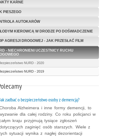
NKTY KARNE
K PIESZEGO
NTROLA AUTOKARÓW
MŁODYM KIEROWCĄ W DRODZE PO DOŚWIADCZENIE
OP AGRESJI DROGOWEJ - JAK PRZESŁAĆ FILM
RD - NIECHRONIENI UCZESTNICY RUCHU
OGOWEGO
Bezpieczeństwo NURD - 2020
Bezpieczeństwo NURD - 2019
Polecamy
Jak zadbać o bezpieczeństwo osoby z demencją?
Choroba Alzheimera i inne formy demencji, to
wyzwanie dla całej rodziny. Co roku policjanci w
całym kraju przyjmują tysiące zgłoszeń
dotyczących zaginięć osób starszych. Wiele z
tych sytuacji wynika z nagłej dezorientacji