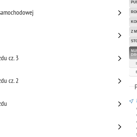
PU
e samochodowej
RO
KO
Z 
ST
NU
DR
du cz. 3
du cz. 2
zdu