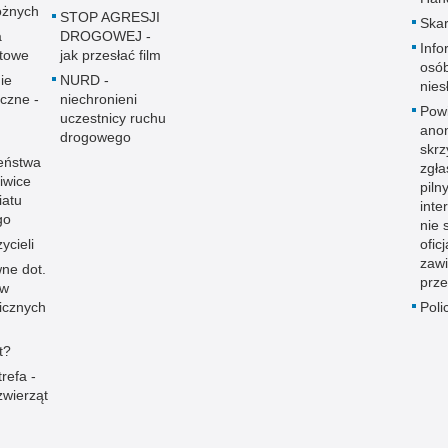
óżnych
STOP AGRESJI
Skar
a
DROGOWEJ -
Info
towe
jak przesłać film
osó
ie
NURD -
nies
yczne -
niechronieni
Pow
uczestnicy ruchu
ano
drogowego
skrz
eństwa
zgł
iwice
piln
iatu
inte
go
nie 
ycieli
ofic
zaw
ne dot.
prze
ów
icznych
Poli
t?
refa -
zwierząt