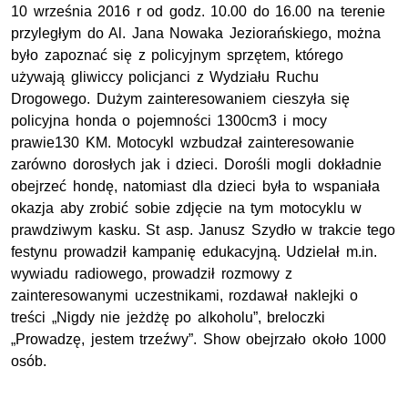
10 września 2016 r od godz. 10.00 do 16.00 na terenie
przyległym do Al. Jana Nowaka Jeziorańskiego, można
było zapoznać się z policyjnym sprzętem, którego
używają gliwiccy policjanci z Wydziału Ruchu
Drogowego. Dużym zainteresowaniem cieszyła się
policyjna honda o pojemności 1300cm3 i mocy
prawie130 KM. Motocykl wzbudzał zainteresowanie
zarówno dorosłych jak i dzieci. Dorośli mogli dokładnie
obejrzeć hondę, natomiast dla dzieci była to wspaniała
okazja aby zrobić sobie zdjęcie na tym motocyklu w
prawdziwym kasku. St asp. Janusz Szydło w trakcie tego
festynu prowadził kampanię edukacyjną. Udzielał m.in.
wywiadu radiowego, prowadził rozmowy z
zainteresowanymi uczestnikami, rozdawał naklejki o
treści „Nigdy nie jeżdżę po alkoholu”, breloczki
„Prowadzę, jestem trzeźwy”. Show obejrzało około 1000
osób.