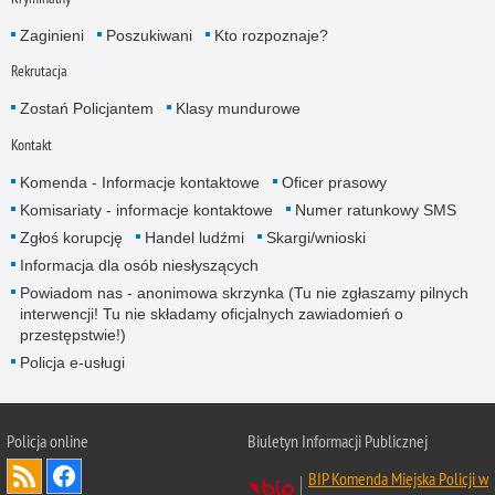
Zaginieni
Poszukiwani
Kto rozpoznaje?
Rekrutacja
Zostań Policjantem
Klasy mundurowe
Kontakt
Komenda - Informacje kontaktowe
Oficer prasowy
Komisariaty - informacje kontaktowe
Numer ratunkowy SMS
Zgłoś korupcję
Handel ludźmi
Skargi/wnioski
Informacja dla osób niesłyszących
Powiadom nas - anonimowa skrzynka (Tu nie zgłaszamy pilnych
interwencji! Tu nie składamy oficjalnych zawiadomień o
przestępstwie!)
Policja e-usługi
Policja online
Biuletyn Informacji Publicznej
BIP Komenda Miejska Policji w