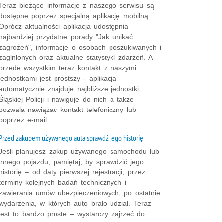
Teraz bieżące informacje z naszego serwisu są
dostępne poprzez specjalną aplikację mobilną.
Oprócz aktualności aplikacja udostępnia
najbardziej przydatne porady "Jak unikać
zagrożeń", informacje o osobach poszukiwanych i
zaginionych oraz aktualne statystyki zdarzeń. A
przede wszystkim teraz kontakt z naszymi
jednostkami jest prostszy - aplikacja
automatycznie znajduje najbliższe jednostki
Śląskiej Policji i nawiguje do nich a także
pozwala nawiązać kontakt telefoniczny lub
poprzez e-mail.
Przed zakupem używanego auta sprawdź jego historię
Jeśli planujesz zakup używanego samochodu lub
innego pojazdu, pamiętaj, by sprawdzić jego
historię – od daty pierwszej rejestracji, przez
terminy kolejnych badań technicznych i
zawierania umów ubezpieczeniowych, po ostatnie
wydarzenia, w których auto brało udział. Teraz
jest to bardzo proste – wystarczy zajrzeć do