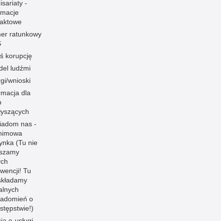
sariaty -
rmacje
taktowe
er ratunkowy
S
ś korupcję
el ludźmi
gi/wnioski
rmacja dla
b
łyszących
iadom nas -
nimowa
ynka (Tu nie
aszamy
ych
rwencji! Tu
składamy
jalnych
iadomień o
stępstwie!)
cja e-usługi