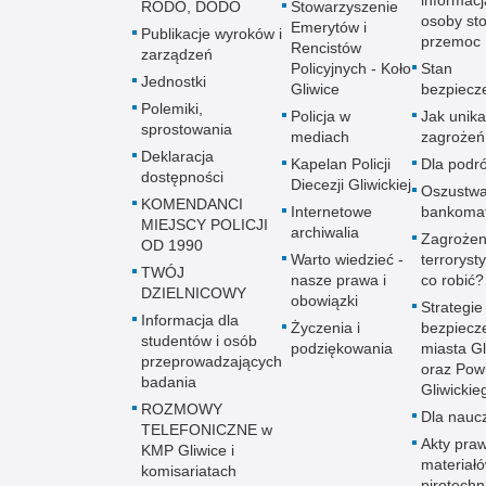
informacj
RODO, DODO
Stowarzyszenie
osoby sto
Emerytów i
Publikacje wyroków i
przemoc
Rencistów
zarządzeń
Policyjnych - Koło
Stan
Jednostki
Gliwice
bezpiecz
Polemiki,
Policja w
Jak unik
sprostowania
mediach
zagrożeń
Deklaracja
Kapelan Policji
Dla podr
dostępności
Diecezji Gliwickiej
Oszustw
KOMENDANCI
Internetowe
bankoma
MIEJSCY POLICJI
archiwalia
Zagrożen
OD 1990
Warto wiedzieć -
terroryst
TWÓJ
nasze prawa i
co robić?
DZIELNICOWY
obowiązki
Strategie
Informacja dla
Życzenia i
bezpiecz
studentów i osób
podziękowania
miasta Gl
przeprowadzających
oraz Pow
badania
Gliwickie
ROZMOWY
Dla naucz
TELEFONICZNE w
Akty praw
KMP Gliwice i
materiał
komisariatach
pirotechn