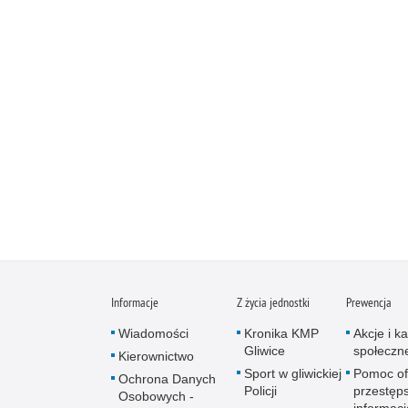
Informacje
Z życia jednostki
Prewencja
Wiadomości
Kronika KMP
Akcje i 
Gliwice
społeczn
Kierownictwo
Sport w gliwickiej
Pomoc of
Ochrona Danych
Policji
przestęps
Osobowych -