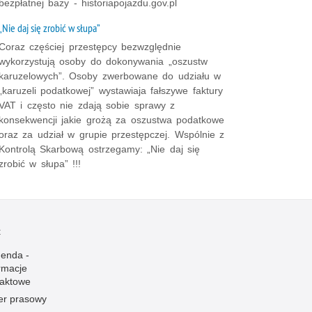
bezpłatnej bazy - historiapojazdu.gov.pl
„Nie daj się zrobić w słupa”
Coraz częściej przestępcy bezwzględnie
wykorzystują osoby do dokonywania „oszustw
karuzelowych”. Osoby zwerbowane do udziału w
„karuzeli podatkowej” wystawiaja fałszywe faktury
VAT i często nie zdają sobie sprawy z
konsekwencji jakie grożą za oszustwa podatkowe
oraz za udział w grupie przestępczej. Wspólnie z
Kontrolą Skarbową ostrzegamy: „Nie daj się
zrobić w słupa” !!!
t
enda -
rmacje
taktowe
er prasowy