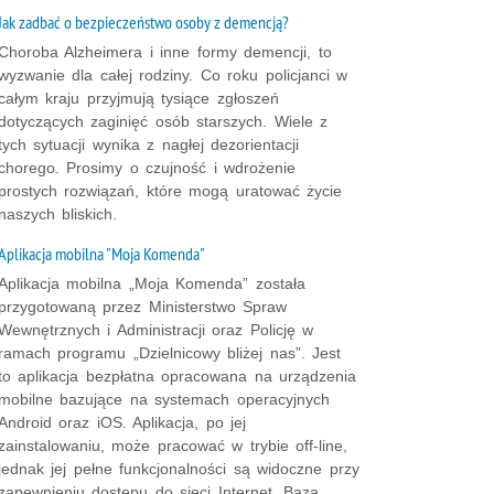
Jak zadbać o bezpieczeństwo osoby z demencją?
Choroba Alzheimera i inne formy demencji, to
wyzwanie dla całej rodziny. Co roku policjanci w
całym kraju przyjmują tysiące zgłoszeń
dotyczących zaginięć osób starszych. Wiele z
tych sytuacji wynika z nagłej dezorientacji
chorego. Prosimy o czujność i wdrożenie
prostych rozwiązań, które mogą uratować życie
naszych bliskich.
Aplikacja mobilna "Moja Komenda"
Aplikacja mobilna „Moja Komenda” została
przygotowaną przez Ministerstwo Spraw
Wewnętrznych i Administracji oraz Policję w
ramach programu „Dzielnicowy bliżej nas”. Jest
to aplikacja bezpłatna opracowana na urządzenia
mobilne bazujące na systemach operacyjnych
Android oraz iOS. Aplikacja, po jej
zainstalowaniu, może pracować w trybie off-line,
jednak jej pełne funkcjonalności są widoczne przy
zapewnieniu dostępu do sieci Internet. Baza