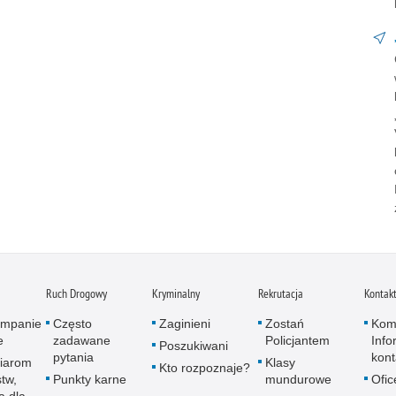
Ruch Drogowy
Kryminalny
Rekrutacja
Kontak
kampanie
Często
Zaginieni
Zostań
Kom
e
zadawane
Policjantem
Info
Poszukiwani
pytania
kon
iarom
Klasy
Kto rozpoznaje?
tw,
Punkty karne
mundurowe
Ofic