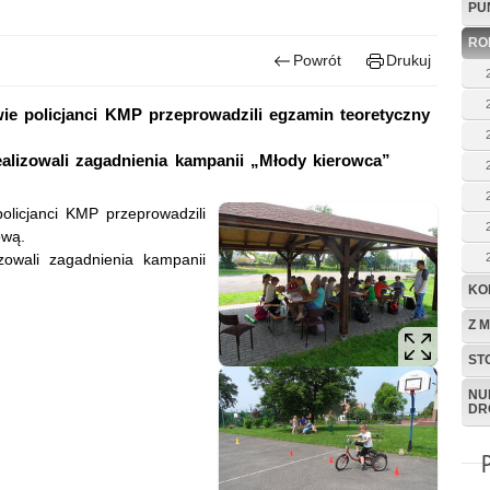
PU
RO
Powrót
Drukuj
ie policjanci KMP przeprowadzili egzamin teoretyczny
realizowali zagadnienia kampanii „Młody kierowca”
olicjanci KMP przeprowadzili
ową.
izowali zagadnienia kampanii
KO
Z 
ST
NU
DR