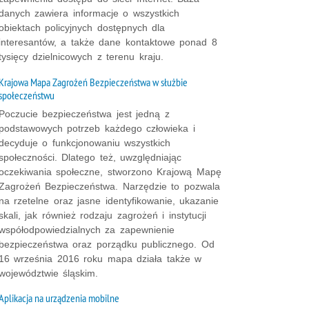
danych zawiera informacje o wszystkich
obiektach policyjnych dostępnych dla
interesantów, a także dane kontaktowe ponad 8
tysięcy dzielnicowych z terenu kraju.
Krajowa Mapa Zagrożeń Bezpieczeństwa w służbie
społeczeństwu
Poczucie bezpieczeństwa jest jedną z
podstawowych potrzeb każdego człowieka i
decyduje o funkcjonowaniu wszystkich
społeczności. Dlatego też, uwzględniając
oczekiwania społeczne, stworzono Krajową Mapę
Zagrożeń Bezpieczeństwa. Narzędzie to pozwala
na rzetelne oraz jasne identyfikowanie, ukazanie
skali, jak również rodzaju zagrożeń i instytucji
współodpowiedzialnych za zapewnienie
bezpieczeństwa oraz porządku publicznego. Od
16 września 2016 roku mapa działa także w
województwie śląskim.
Aplikacja na urządzenia mobilne