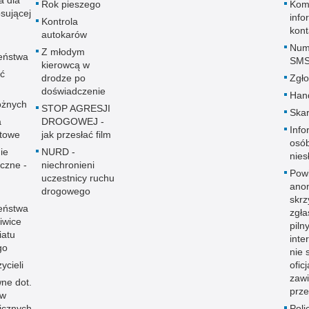
a dla
Rok pieszego
Komi
sującej
info
Kontrola
kon
autokarów
Num
Z młodym
eństwa
SM
kierowcą w
ać
drodze po
Zgło
doświadczenie
Hand
óżnych
STOP AGRESJI
Skar
a
DROGOWEJ -
Info
towe
jak przesłać film
osó
ie
NURD -
nies
yczne -
niechronieni
Pow
uczestnicy ruchu
ano
drogowego
skrz
eństwa
zgł
iwice
piln
iatu
inte
go
nie 
ycieli
ofic
zaw
ne dot.
prze
ów
icznych
Poli