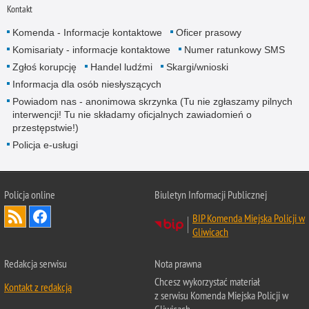
Kontakt
Komenda - Informacje kontaktowe
Oficer prasowy
Komisariaty - informacje kontaktowe
Numer ratunkowy SMS
Zgłoś korupcję
Handel ludźmi
Skargi/wnioski
Informacja dla osób niesłyszących
Powiadom nas - anonimowa skrzynka (Tu nie zgłaszamy pilnych
interwencji! Tu nie składamy oficjalnych zawiadomień o
przestępstwie!)
Policja e-usługi
Policja online
Biuletyn Informacji Publicznej
BIP Komenda Miejska Policji w
Gliwicach
Redakcja serwisu
Nota prawna
Chcesz wykorzystać materiał
Kontakt z redakcją
z serwisu Komenda Miejska Policji w
Gliwicach.