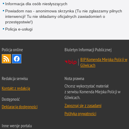
Informacja dla osób niesłyszących
Powiadom nas - anonimowa skrzynka (Tu nie zgłaszamy pilnych
interwencji! Tu nie składamy oficjalnych zawiadomień o
przestępstwie!)
Policja e-usługi
Policja online
Biuletyn Informacji Publicznej
BIP Komenda Miejska Policji w
Gliwicach
Redakcja serwisu
Nota prawna
Chcesz wykorzystać materiał
Kontakt z redakcją
z serwisu Komenda Miejska Policji w
Gliwicach.
Dostępność
Zapoznaj się z zasadami
Deklaracja dostępności
Polityka prywatności
Inne wersje portalu