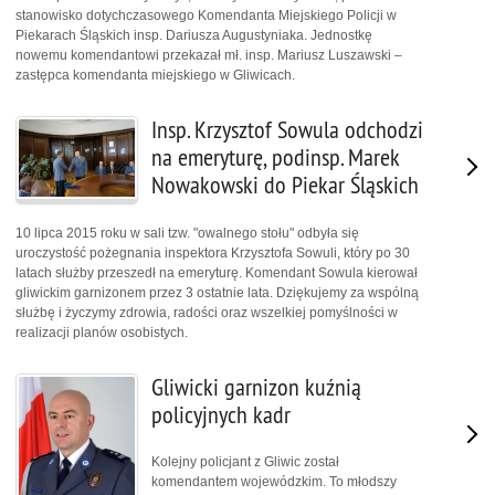
stanowisko dotychczasowego Komendanta Miejskiego Policji w
Piekarach Śląskich insp. Dariusza Augustyniaka. Jednostkę
nowemu komendantowi przekazał mł. insp. Mariusz Luszawski –
zastępca komendanta miejskiego w Gliwicach.
Insp. Krzysztof Sowula odchodzi
na emeryturę, podinsp. Marek
Nowakowski do Piekar Śląskich
10 lipca 2015 roku w sali tzw. "owalnego stołu" odbyła się
uroczystość pożegnania inspektora Krzysztofa Sowuli, który po 30
latach służby przeszedł na emeryturę. Komendant Sowula kierował
gliwickim garnizonem przez 3 ostatnie lata. Dziękujemy za wspólną
służbę i życzymy zdrowia, radości oraz wszelkiej pomyślności w
realizacji planów osobistych.
Gliwicki garnizon kuźnią
policyjnych kadr
Kolejny policjant z Gliwic został
komendantem wojewódzkim. To młodszy