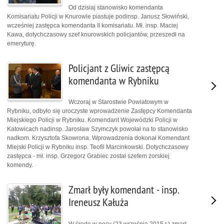
Od dzisiaj stanowisko komendanta
Komisariatu Policji w Knurowie piastuje podinsp. Janusz Słowiński,
wcześniej zastępca komendanta II komisariatu. Mł. insp. Maciej
Kawa, dotychczasowy szef knurowskich policjantów, przeszedł na
emeryturę.
Policjant z Gliwic zastępcą
komendanta w Rybniku
Wczoraj w Starostwie Powiatowym w
Rybniku, odbyło się uroczyste wprowadzenie Zastępcy Komendanta
Miejskiego Policji w Rybniku. Komendant Wojewódzki Policji w
Katowicach nadinsp. Jarosław Szymczyk powołał na to stanowisko
nadkom. Krzysztofa Skowrona. Wprowadzenia dokonał Komendant
Miejski Policji w Rybniku insp. Teofil Marcinkowski. Dotychczasowy
zastępca - mł. insp. Grzegorz Grabiec został szefem żorskiej
komendy.
Zmarł były komendant - insp.
Ireneusz Kałuża
W środę w nocy (23 września 2015 r.) zmarł