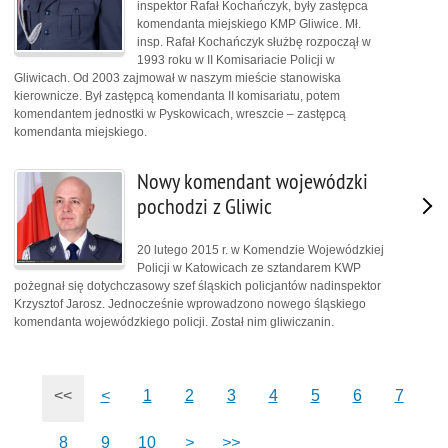
inspektor Rafał Kochańczyk, były zastępca
komendanta miejskiego KMP Gliwice. Mł.
insp. Rafał Kochańczyk służbę rozpoczął w
1993 roku w II Komisariacie Policji w
Gliwicach. Od 2003 zajmował w naszym mieście stanowiska
kierownicze. Był zastępcą komendanta II komisariatu, potem
komendantem jednostki w Pyskowicach, wreszcie – zastępcą
komendanta miejskiego.
Nowy komendant wojewódzki
pochodzi z Gliwic
20 lutego 2015 r. w Komendzie Wojewódzkiej
Policji w Katowicach ze sztandarem KWP
pożegnał się dotychczasowy szef śląskich policjantów nadinspektor
Krzysztof Jarosz. Jednocześnie wprowadzono nowego śląskiego
komendanta wojewódzkiego policji. Został nim gliwiczanin.
<<
<
1
2
3
4
5
6
7
8
9
10
>
>>