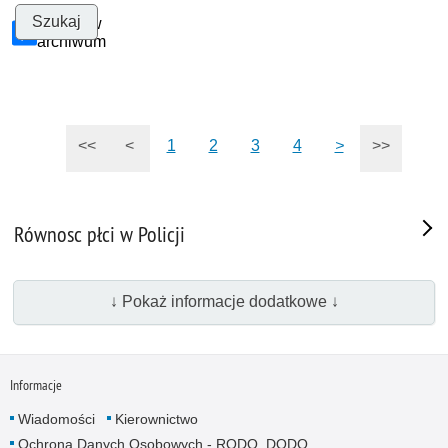
Szukaj w
archiwum
<<
<
1
2
3
4
>
>>
Równosc płci w Policji
↓ Pokaż informacje dodatkowe ↓
Informacje
Wiadomości
Kierownictwo
Ochrona Danych Osobowych - RODO, DODO