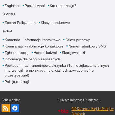
Zaginieni
Poszukiwani
Kto rozpoznaje?
Rekrutacja
Zostań Policjantem
Klasy mundurowe
Kontakt
Komenda - Informacje kontaktowe
Oficer prasowy
Komisariaty - informacje kontaktowe
Numer ratunkowy SMS
Zgłoś korupcję
Handel ludźmi
Skargi/wnioski
Informacja dla osób niesłyszących
Powiadom nas - anonimowa skrzynka (Tu nie zgłaszamy pilnych
interwencji! Tu nie składamy oficjalnych zawiadomień o
przestępstwie!)
Policja e-usługi
Policja online
Biuletyn Informacji Publicznej
BIP Komenda Miejska Policji w
Gliwicach