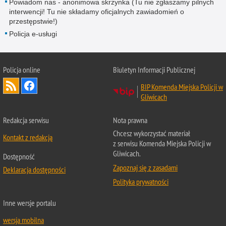
Powiadom nas - anonimowa skrzynka (Tu nie zgłaszamy pilnych
interwencji! Tu nie składamy oficjalnych zawiadomień o
przestępstwie!)
Policja e-usługi
Policja online
Biuletyn Informacji Publicznej
BIP Komenda Miejska Policji w
Gliwicach
Redakcja serwisu
Nota prawna
Chcesz wykorzystać materiał
Kontakt z redakcją
z serwisu Komenda Miejska Policji w
Gliwicach.
Dostępność
Zapoznaj się z zasadami
Deklaracja dostępności
Polityka prywatności
Inne wersje portalu
wersja mobilna