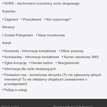
NURD - niechronieni uczestnicy ruchu drogowego
Kryminalny
Zaginieni
Poszukiwani
Kto rozpoznaje?
Rekrutacja
Zostań Policjantem
Klasy mundurowe
Kontakt
Komenda - Informacje kontaktowe
Oficer prasowy
Komisariaty - informacje kontaktowe
Numer ratunkowy SMS
Zgłoś korupcję
Handel ludźmi
Skargi/wnioski
Informacja dla osób niesłyszących
Powiadom nas - anonimowa skrzynka (Tu nie zgłaszamy pilnych
interwencji! Tu nie składamy oficjalnych zawiadomień o
przestępstwie!)
Policja e-usługi
Policja online
Biuletyn Informacji Publicznej