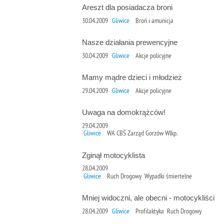
Areszt dla posiadacza broni
30.04.2009
Gliwice
Broń i amunicja
Nasze działania prewencyjne
30.04.2009
Gliwice
Akcje policyjne
Mamy mądre dzieci i młodzież
29.04.2009
Gliwice
Akcje policyjne
Uwaga na domokrążców!
29.04.2009
Gliwice
WA CBŚ Zarząd Gorzów Wlkp.
Zginął motocyklista
28.04.2009
Gliwice
Ruch Drogowy Wypadki śmiertelne
Mniej widoczni, ale obecni - motocykliści
28.04.2009
Gliwice
Profilaktyka Ruch Drogowy