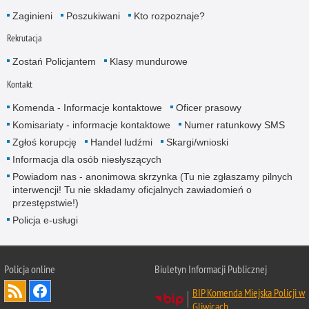
Zaginieni
Poszukiwani
Kto rozpoznaje?
Rekrutacja
Zostań Policjantem
Klasy mundurowe
Kontakt
Komenda - Informacje kontaktowe
Oficer prasowy
Komisariaty - informacje kontaktowe
Numer ratunkowy SMS
Zgłoś korupcję
Handel ludźmi
Skargi/wnioski
Informacja dla osób niesłyszących
Powiadom nas - anonimowa skrzynka (Tu nie zgłaszamy pilnych
interwencji! Tu nie składamy oficjalnych zawiadomień o
przestępstwie!)
Policja e-usługi
Policja online
Biuletyn Informacji Publicznej
BIP Komenda Miejska Policji w
Gliwicach