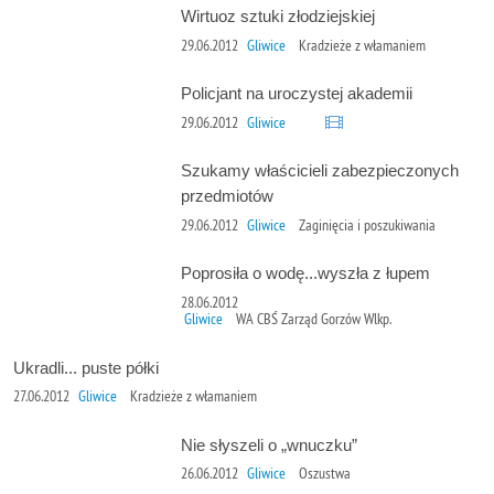
Wirtuoz sztuki złodziejskiej
29.06.2012
Gliwice
Kradzieże z włamaniem
Policjant na uroczystej akademii
29.06.2012
Gliwice
Szukamy właścicieli zabezpieczonych
przedmiotów
29.06.2012
Gliwice
Zaginięcia i poszukiwania
Poprosiła o wodę...wyszła z łupem
28.06.2012
Gliwice
WA CBŚ Zarząd Gorzów Wlkp.
Ukradli... puste półki
27.06.2012
Gliwice
Kradzieże z włamaniem
Nie słyszeli o „wnuczku”
26.06.2012
Gliwice
Oszustwa