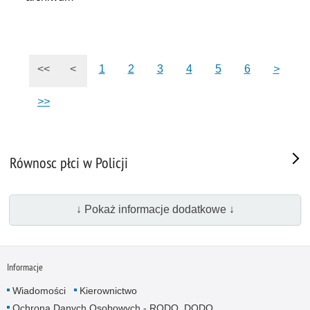
<<
<
1
2
3
4
5
6
>
>>
Równosc płci w Policji
↓ Pokaż informacje dodatkowe ↓
Informacje
Wiadomości
Kierownictwo
Ochrona Danych Osobowych - RODO, DODO