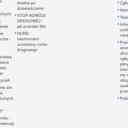
ać
drodze po
Zgło
doświadczenie
Hand
óżnych
STOP AGRESJI
Skar
a
DROGOWEJ -
Info
towe
jak przesłać film
osó
ie
NURD -
nies
yczne -
niechronieni
Pow
uczestnicy ruchu
ano
drogowego
skrz
eństwa
zgł
iwice
piln
iatu
inte
go
nie 
ycieli
ofic
zaw
ne dot.
prze
ów
icznych
Poli
t?
refa -
zwierząt