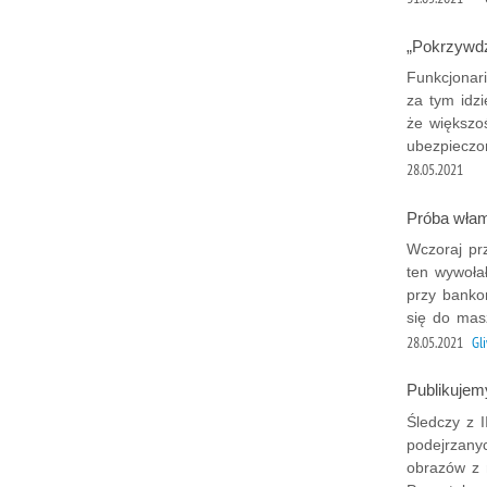
„Pokrzywdz
Funkcjonar
za tym idzi
że większo
ubezpieczo
28.05.2021
Próba wła
Wczoraj pr
ten wywołał
przy banko
się do mas
28.05.2021
Gl
Publikujem
Śledczy z I
podejrzany
obrazów z 