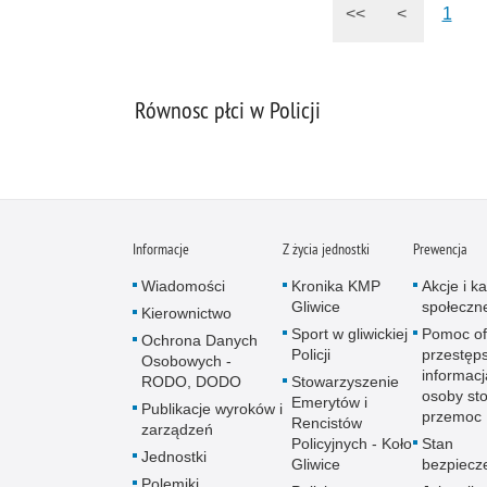
<<
<
1
Równosc płci w Policji
Informacje
Z życia jednostki
Prewencja
Wiadomości
Kronika KMP
Akcje i 
Gliwice
społeczn
Kierownictwo
Sport w gliwickiej
Pomoc of
Ochrona Danych
Policji
przestęps
Osobowych -
informacj
RODO, DODO
Stowarzyszenie
osoby sto
Emerytów i
Publikacje wyroków i
przemoc
Rencistów
zarządzeń
Policyjnych - Koło
Stan
Jednostki
Gliwice
bezpiecz
Polemiki,