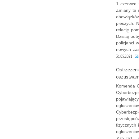
1 czerwca 
Zmiany te 
obowiązków
pieszych. 
relację po
Dzisiaj odb
policjanci 
nowych zas
31.05.2021
Gl
Ostrzeżeni
oszustwami
Komenda Gł
Cyberbezpi
pojawiając
ogłoszenio
Cyberbezpi
przestępcó
fizycznych
ogłoszenio
31.05.2021