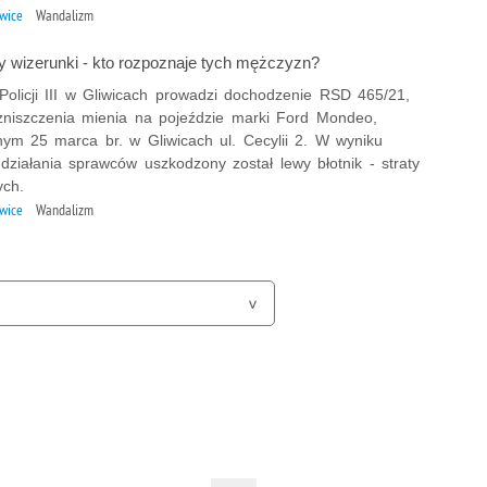
iwice
Wandalizm
y wizerunki - kto rozpoznaje tych mężczyzn?
Policji III w Gliwicach prowadzi dochodzenie RSD 465/21,
zniszczenia mienia na pojeździe marki Ford Mondeo,
ym 25 marca br. w Gliwicach ul. Cecylii 2. W wyniku
działania sprawców uszkodzony został lewy błotnik - straty
ych.
iwice
Wandalizm