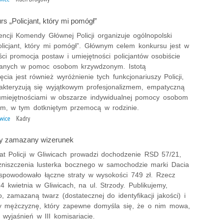
s „Policjant, który mi pomógł”
ncji Komendy Głównej Policji organizuje ogólnopolski
olicjant, który mi pomógł”. Głównym celem konkursu jest w
ci promocja postaw i umiejętności policjantów osobiście
anych w pomoc osobom krzywdzonym. Istotą
ęcia jest również wyróżnienie tych funkcjonariuszy Policji,
rakteryzują się wyjątkowym profesjonalizmem, empatyczną
umiejętnościami w obszarze indywidualnej pomocy osobom
m, w tym dotkniętym przemocą w rodzinie.
iwice
Kadry
my zamazany wizerunek
iat Policji w Gliwicach prowadzi dochodzenie RSD 57/21,
zniszczenia lusterka bocznego w samochodzie marki Dacia
 spowodowało łączne straty w wysokości 749 zł. Rzecz
24 kwietnia w Gliwicach, na ul. Strzody. Publikujemy,
 zamazaną twarz (dostatecznej do identyfikacji jakości) i
 mężczyznę, który zapewne domyśla się, że o nim mowa,
 wyjaśnień w III komisariacie.