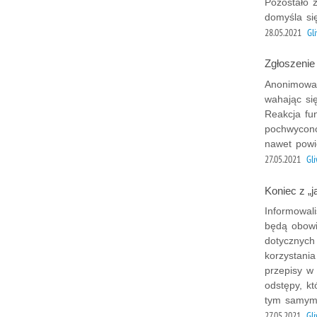
Pozostało 
domyśla si
28.05.2021
Gl
Zgłoszenie
Anonimowa 
wahając si
Reakcja fu
pochwycono
nawet powie
27.05.2021
Gl
Koniec z „
Informowal
będą obowi
dotycznych
korzystani
przepisy w
odstępy, k
tym samym 
27.05.2021
Gl