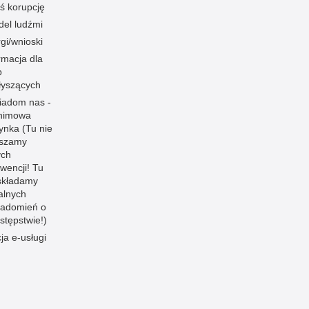
ś korupcję
el ludźmi
gi/wnioski
rmacja dla
b
łyszących
iadom nas -
nimowa
ynka (Tu nie
aszamy
ych
rwencji! Tu
składamy
jalnych
iadomień o
stępstwie!)
cja e-usługi