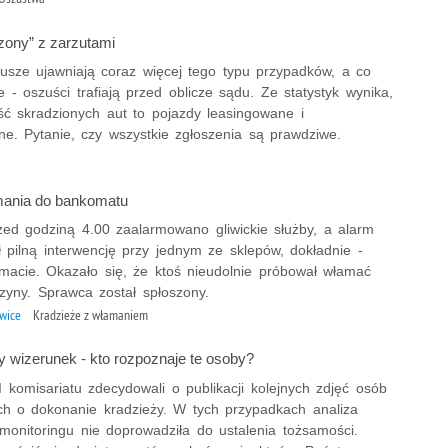
ony” z zarzutami
iusze ujawniają coraz więcej tego typu przypadków, a co
e - oszuści trafiają przed oblicze sądu. Ze statystyk wynika,
ść skradzionych aut to pojazdy leasingowane i
ne. Pytanie, czy wszystkie zgłoszenia są prawdziwe.
mania do bankomatu
zed godziną 4.00 zaalarmowano gliwickie służby, a alarm
 pilną interwencję przy jednym ze sklepów, dokładnie -
macie. Okazało się, że ktoś nieudolnie próbował włamać
zyny. Sprawca został spłoszony.
iwice
Kradzieże z włamaniem
y wizerunek - kto rozpoznaje te osoby?
I komisariatu zdecydowali o publikacji kolejnych zdjęć osób
ch o dokonanie kradzieży. W tych przypadkach analiza
monitoringu nie doprowadziła do ustalenia tożsamości.