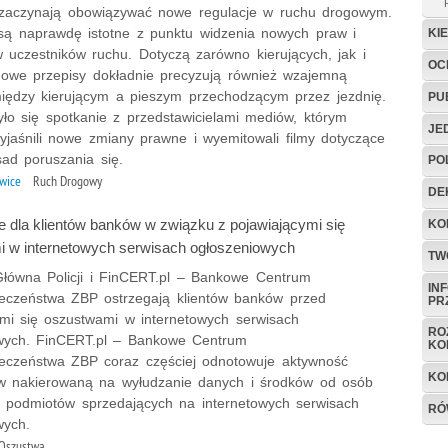
zaczynają obowiązywać nowe regulacje w ruchu drogowym.
są naprawdę istotne z punktu widzenia nowych praw i
KI
 uczestników ruchu. Dotyczą zarówno kierujących, jak i
OC
Nowe przepisy dokładnie precyzują również wzajemną
między kierującym a pieszym przechodzącym przez jezdnię.
PU
yło się spotkanie z przedstawicielami mediów, którym
JE
wyjaśnili nowe zmiany prawne i wyemitowali filmy dotyczące
ad poruszania się.
PO
iwice
Ruch Drogowy
DE
e dla klientów banków w związku z pojawiającymi się
KO
 w internetowych serwisach ogłoszeniowych
TW
ówna Policji i FinCERT.pl – Bankowe Centrum
IN
eczeństwa ZBP ostrzegają klientów banków przed
PR
ymi się oszustwami w internetowych serwisach
RO
wych. FinCERT.pl – Bankowe Centrum
KO
eczeństwa ZBP coraz częściej odnotowuje aktywność
KO
w nakierowaną na wyłudzanie danych i środków od osób
 i podmiotów sprzedających na internetowych serwisach
RÓ
wych.
Oszustwa