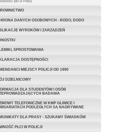
Równosc płci w Policji
EROWNICTWO
HRONA DANYCH OSOBOWYCH - RODO, DODO
BLIKACJE WYROKÓW I ZARZĄDZEŃ
DNOSTKI
LEMIKI, SPROSTOWANIA
KLARACJA DOSTĘPNOŚCI
MENDANCI MIEJSCY POLICJI OD 1990
ÓJ DZIELNICOWY
FORMACJA DLA STUDENTÓW I OSÓB
ZEPROWADZAJĄCYCH BADANIA
ZMOWY TELEFONICZNE W KMP GLIWICE I
MISARIATACH PODLEGŁYCH SĄ NAGRYWANE
MUNIKATY DLA PRASY - SZUKAMY ŚWIADKÓW
WNOŚĆ PŁCI W POLICJI