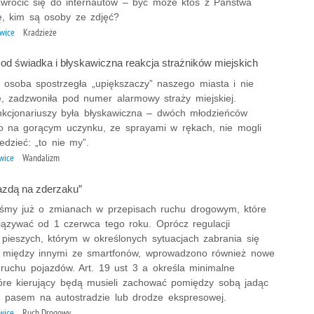
zwrócić się do internautów – być może ktoś z Państwa
ę, kim są osoby ze zdjęć?
iwice
Kradzieże
 od świadka i błyskawiczna reakcja strażników miejskich
osoba spostrzegła „upiększaczy” naszego miasta i nie
ę, zadzwoniła pod numer alarmowy straży miejskiej.
nkcjonariuszy była błyskawiczna – dwóch młodzieńców
 na gorącym uczynku, ze sprayami w rękach, nie mogli
dzieć: „to nie my”.
iwice
Wandalizm
jazdą na zderzaku”
iśmy już o zmianach w przepisach ruchu drogowym, które
ązywać od 1 czerwca tego roku. Oprócz regulacji
 pieszych, którym w określonych sytuacjach zabrania się
a między innymi ze smartfonów, wprowadzono również nowe
 ruchu pojazdów. Art. 19 ust 3 a określa minimalne
tóre kierujący będą musieli zachować pomiędzy sobą jadąc
pasem na autostradzie lub drodze ekspresowej.
iwice
Ruch Drogowy