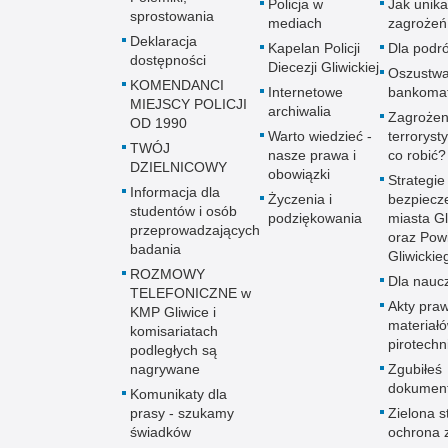
Policja w
Jak unik
sprostowania
mediach
zagrożeń
Deklaracja
Kapelan Policji
Dla podr
dostępności
Diecezji Gliwickiej
Oszustw
KOMENDANCI
Internetowe
bankoma
MIEJSCY POLICJI
archiwalia
Zagrożen
OD 1990
Warto wiedzieć -
terroryst
TWÓJ
nasze prawa i
co robić?
DZIELNICOWY
obowiązki
Strategie
Informacja dla
Życzenia i
bezpiecz
studentów i osób
podziękowania
miasta Gl
przeprowadzających
oraz Pow
badania
Gliwickie
ROZMOWY
Dla naucz
TELEFONICZNE w
Akty praw
KMP Gliwice i
materiał
komisariatach
pirotechn
podległych są
nagrywane
Zgubiłeś
dokumen
Komunikaty dla
prasy - szukamy
Zielona st
świadków
ochrona 