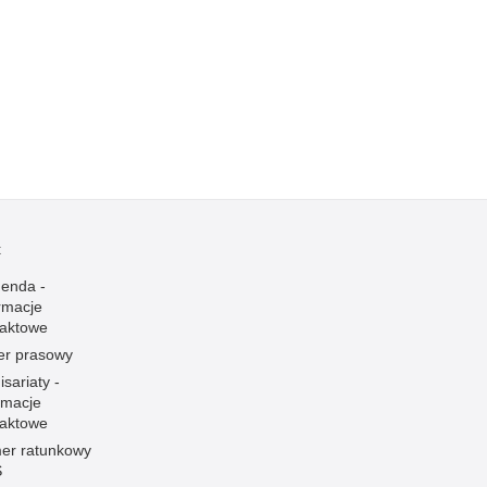
t
enda -
rmacje
taktowe
er prasowy
sariaty -
rmacje
taktowe
er ratunkowy
S