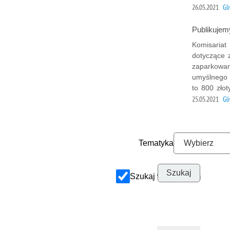
26.05.2021
Gl
Publikujem
Komisariat 
dotyczące 
zaparkowan
umyślnego 
to 800 złot
25.05.2021
Gl
Tematyka
Szukaj w archiwum