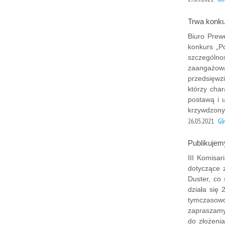
Trwa konkur
Biuro Prewe
konkurs „P
szczególnoś
zaangażow
przedsięwzi
którzy cha
postawą i 
krzywdzony
26.05.2021
Gl
Publikuje
III Komisar
dotyczące 
Duster, co
działa się 
tymczasowo,
zapraszamy
do złożenia