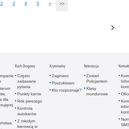
2
3
4
5
>
>>
Ruch Drogowy
Kryminalny
Rekrutacja
Kontak
kampanie
Często
Zaginieni
Zostań
Kom
e
zadawane
Policjantem
Info
Poszukiwani
pytania
kon
iarom
Klasy
Kto rozpoznaje?
tw,
Punkty karne
mundurowe
Ofic
a dla
Rok pieszego
Komi
sującej
info
Kontrola
kon
autokarów
Num
Z młodym
eństwa
SM
kierowcą w